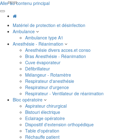
Aller au contenu principal
DEVIS
Matériel de protection et désinfection
Ambulance
Ambulance type A1
Anesthésie - Réanimation
Anesthésie divers acces.et conso
Bras Anesthésie - Réanimation
Cuve évaporateur
Défibrillateur
Mélangeur - Rotamètre
Respirateur d'anesthésie
Respirateur d'urgence
Respirateur - Ventilateur de réanimation
Bloc opératoire
Aspirateur chirurgical
Bistouri électrique
Eclairage opératoire
Dispositif d'extension orthopédique
Table d'opération
Réchauffe patient