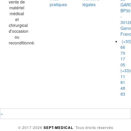
vente de
pratiques
légales
GAR
matériel
BP30
médical
-
et
3012
chirurgical
Garo
d'occasion
Fran
ou
(+33
reconditionné.
66
70
17
05
(+33)
11
81
48
83
© 2017-2026
SEPT-MEDICAL
. Tous droits réservés