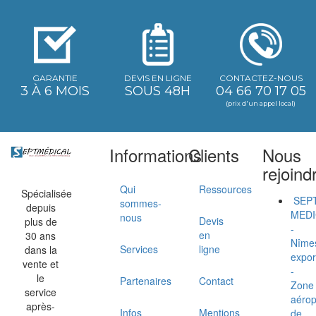
GARANTIE
DEVIS EN LIGNE
CONTACTEZ-NOUS
3 À 6 MOIS
SOUS 48H
04 66 70 17 05
(prix d'un appel local)
Informations
Clients
Nous
rejoind
Qui
Ressources
Spécialisée
SEP
sommes-
depuis
MEDI
nous
Devis
plus de
-
en
30 ans
Nîme
Services
ligne
dans la
expor
vente et
-
le
Partenaires
Contact
Zone
service
aérop
après-
Infos
Mentions
de