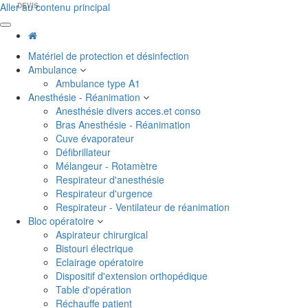
Aller au contenu principal
DEVIS
Matériel de protection et désinfection
Ambulance
Ambulance type A1
Anesthésie - Réanimation
Anesthésie divers acces.et conso
Bras Anesthésie - Réanimation
Cuve évaporateur
Défibrillateur
Mélangeur - Rotamètre
Respirateur d'anesthésie
Respirateur d'urgence
Respirateur - Ventilateur de réanimation
Bloc opératoire
Aspirateur chirurgical
Bistouri électrique
Eclairage opératoire
Dispositif d'extension orthopédique
Table d'opération
Réchauffe patient