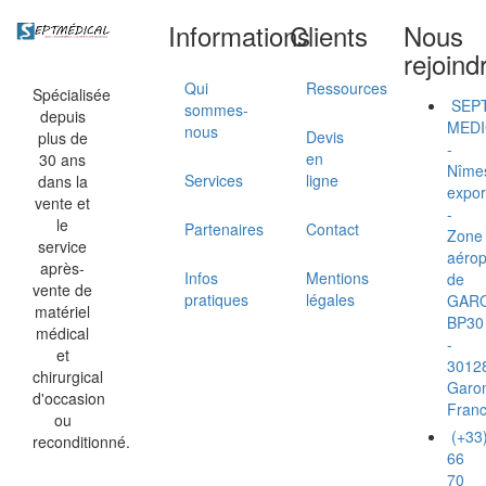
Informations
Clients
Nous
rejoind
Qui
Ressources
Spécialisée
SEP
sommes-
depuis
MEDI
nous
Devis
plus de
-
en
30 ans
Nîme
Services
ligne
dans la
expor
vente et
-
le
Partenaires
Contact
Zone
service
aérop
après-
Infos
Mentions
de
vente de
pratiques
légales
GAR
matériel
BP30
médical
-
et
3012
chirurgical
Garo
d'occasion
Fran
ou
(+33
reconditionné.
66
70