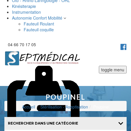
Oto - Rhino-Laringologie - ORL
Kinésiterapie
Instrumentation
Autonomie Confort Mobilité
Fauteuil Roulant
Fauteuil coquille
04 66 70 17 05
toggle menu
POUPINEL
Accueil
Stérilisation - Aseptisation
Poupinel