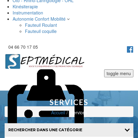
Oto - Rhino-Laringologie - ORL
Kinésiterapie
Instrumentation
Autonomie Confort Mobilité
Fauteuil Roulant
Fauteuil coquille
04 66 70 17 05
toggle menu
SERVICES
Accueil
Services