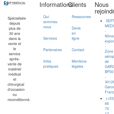
Informations
Clients
Nous
rejoind
Qui
Ressources
Spécialisée
SEP
sommes-
depuis
MEDI
nous
Devis
plus de
-
en
30 ans
Nîme
Services
ligne
dans la
expor
vente et
-
le
Partenaires
Contact
Zone
service
aérop
après-
Infos
Mentions
de
vente de
pratiques
légales
GAR
matériel
BP30
médical
-
et
3012
chirurgical
Garo
d'occasion
Fran
ou
(+33
reconditionné.
66
70
17