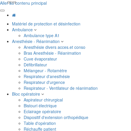
Aller au contenu principal
DEVIS
Matériel de protection et désinfection
Ambulance
Ambulance type A1
Anesthésie - Réanimation
Anesthésie divers acces.et conso
Bras Anesthésie - Réanimation
Cuve évaporateur
Défibrillateur
Mélangeur - Rotamètre
Respirateur d'anesthésie
Respirateur d'urgence
Respirateur - Ventilateur de réanimation
Bloc opératoire
Aspirateur chirurgical
Bistouri électrique
Eclairage opératoire
Dispositif d'extension orthopédique
Table d'opération
Réchauffe patient