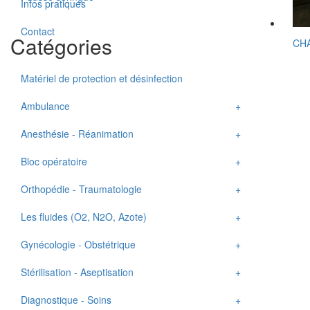
Infos pratiques
Contact
Catégories
CHA
Matériel de protection et désinfection
Ambulance
Anesthésie - Réanimation
Ambulance type A1
Bloc opératoire
Anesthésie divers acces.et conso
Orthopédie - Traumatologie
Bras Anesthésie - Réanimation
Aspirateur chirurgical
Les fluides (O2, N2O, Azote)
Cuve évaporateur
Bistouri électrique
Fixateur externe
Gynécologie - Obstétrique
Défibrillateur
Eclairage opératoire
Garrot
Centrale
Stérilisation - Aseptisation
Mélangeur - Rotamètre
Dispositif d'extension orthopédique
Instruments
Compresseur d'air respirable
Berceau nouveau né
Diagnostique - Soins
Respirateur d'anesthésie
Table d'opération
Moteur
Groupe de vide
Cardiotocographe
Lavabo aseptique