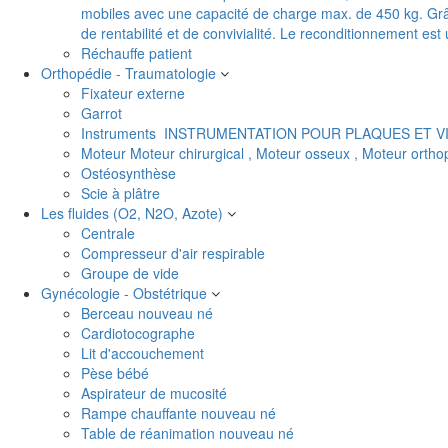
mobiles avec une capacité de charge max. de 450 kg. Grâc
de rentabilité et de convivialité. Le reconditionnement es
Réchauffe patient
Orthopédie - Traumatologie
Fixateur externe
Garrot
Instruments
INSTRUMENTATION POUR PLAQUES ET V
Moteur
Moteur chirurgical , Moteur osseux , Moteur orth
Ostéosynthèse
Scie à plâtre
Les fluides (O2, N2O, Azote)
Centrale
Compresseur d'air respirable
Groupe de vide
Gynécologie - Obstétrique
Berceau nouveau né
Cardiotocographe
Lit d'accouchement
Pèse bébé
Aspirateur de mucosité
Rampe chauffante nouveau né
Table de réanimation nouveau né