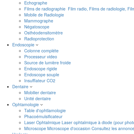
Echographe
Films de radiographie
Film radio, Films de radiologie, Fi
Mobile de Radiologie
Mammographe
Négatoscope
Osthéodensitomètre
Radioprotection
Endoscopie
Colonne compléte
Processeur video
Source de lumière froide
Endoscope rigide
Endoscope souple
Insufflateur CO2
Dentaire
Mobilier dentaire
Unité dentaire
Ophtamologie
Table d'ophtlamologie
Phacoémulsificateur
Laser Ophtalmique
Laser ophtalmique à diode (pour phot
Microscope
Microscope d'occasion Consultez les annonces 