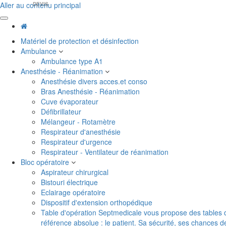
Aller au contenu principal
DEVIS
Matériel de protection et désinfection
Ambulance
Ambulance type A1
Anesthésie - Réanimation
Anesthésie divers acces.et conso
Bras Anesthésie - Réanimation
Cuve évaporateur
Défibrillateur
Mélangeur - Rotamètre
Respirateur d'anesthésie
Respirateur d'urgence
Respirateur - Ventilateur de réanimation
Bloc opératoire
Aspirateur chirurgical
Bistouri électrique
Eclairage opératoire
Dispositif d'extension orthopédique
Table d'opération
Septmedicale vous propose des tables d'o
référence absolue : le patient. Sa sécurité, ses chances 