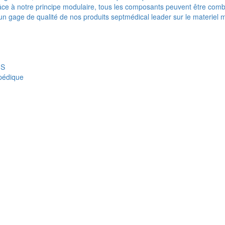
e à notre principe modulaire, tous les composants peuvent être combi
t un gage de qualité de nos produits septmédical leader sur le materiel 
IS
opédique