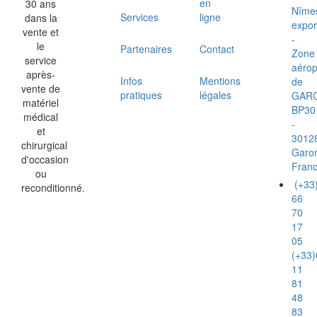
en
30 ans
Nîme
Services
ligne
dans la
expor
vente et
-
le
Partenaires
Contact
Zone
service
aérop
après-
Infos
Mentions
de
vente de
pratiques
légales
GAR
matériel
BP30
médical
-
et
3012
chirurgical
Garo
d'occasion
Fran
ou
(+33
reconditionné.
66
70
17
05
(+33)
11
81
48
83