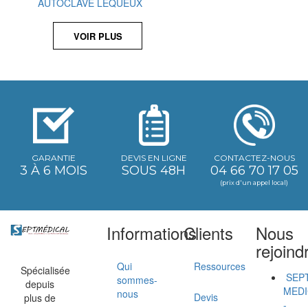
AUTOCLAVE LEQUEUX
VOIR PLUS
GARANTIE
DEVIS EN LIGNE
CONTACTEZ-NOUS
3 À 6 MOIS
SOUS 48H
04 66 70 17 05
(prix d'un appel local)
Informations
Clients
Nous
rejoind
Qui
Ressources
Spécialisée
SEP
sommes-
depuis
MEDI
nous
Devis
plus de
-