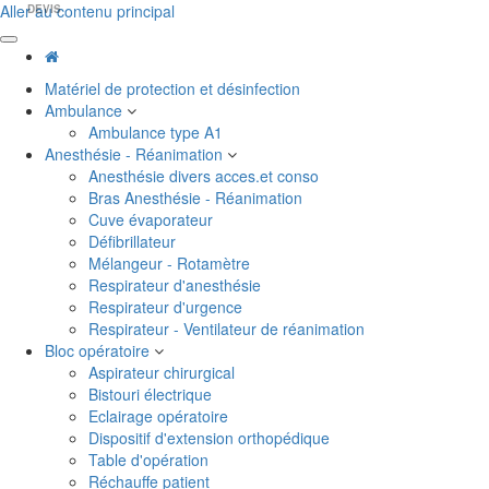
Aller au contenu principal
DEVIS
Matériel de protection et désinfection
Ambulance
Ambulance type A1
Anesthésie - Réanimation
Anesthésie divers acces.et conso
Bras Anesthésie - Réanimation
Cuve évaporateur
Défibrillateur
Mélangeur - Rotamètre
Respirateur d'anesthésie
Respirateur d'urgence
Respirateur - Ventilateur de réanimation
Bloc opératoire
Aspirateur chirurgical
Bistouri électrique
Eclairage opératoire
Dispositif d'extension orthopédique
Table d'opération
Réchauffe patient