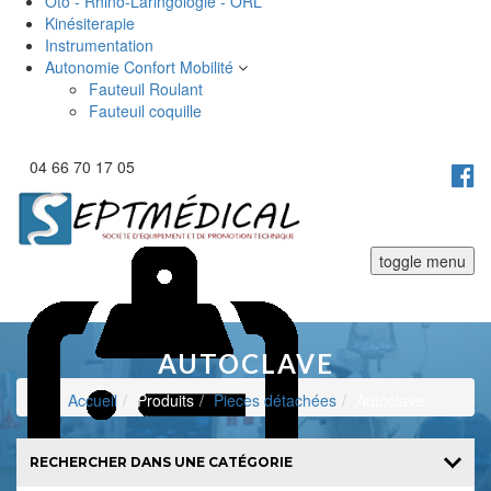
Oto - Rhino-Laringologie - ORL
Kinésiterapie
Instrumentation
Autonomie Confort Mobilité
Fauteuil Roulant
Fauteuil coquille
04 66 70 17 05
toggle menu
AUTOCLAVE
Accueil
Produits
Pieces détachées
Autoclave