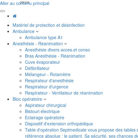
Aller au contenu principal
DEVIS
Matériel de protection et désinfection
Ambulance
Ambulance type A1
Anesthésie - Réanimation
Anesthésie divers acces.et conso
Bras Anesthésie - Réanimation
Cuve évaporateur
Défibrillateur
Mélangeur - Rotamètre
Respirateur d'anesthésie
Respirateur d'urgence
Respirateur - Ventilateur de réanimation
Bloc opératoire
Aspirateur chirurgical
Bistouri électrique
Eclairage opératoire
Dispositif d'extension orthopédique
Table d'opération
Septmedicale vous propose des tables d'o
référence absolue : le patient. Sa sécurité, ses chances 