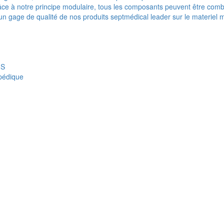
e à notre principe modulaire, tous les composants peuvent être combi
t un gage de qualité de nos produits septmédical leader sur le materiel 
IS
opédique