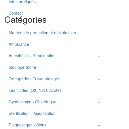
Infos pratiques
Contact
Catégories
Matériel de protection et désinfection
Ambulance
Anesthésie - Réanimation
Ambulance type A1
Bloc opératoire
Anesthésie divers acces.et conso
Orthopédie - Traumatologie
Bras Anesthésie - Réanimation
Aspirateur chirurgical
Les fluides (O2, N2O, Azote)
Cuve évaporateur
Bistouri électrique
Fixateur externe
Gynécologie - Obstétrique
Défibrillateur
Eclairage opératoire
Garrot
Centrale
Stérilisation - Aseptisation
Mélangeur - Rotamètre
Dispositif d'extension orthopédique
Instruments
Compresseur d'air respirable
Berceau nouveau né
Diagnostique - Soins
Respirateur d'anesthésie
Table d'opération
Moteur
Groupe de vide
Cardiotocographe
Lavabo aseptique