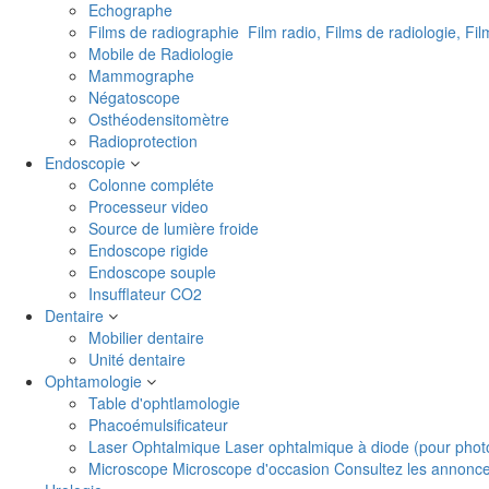
Echographe
Films de radiographie
Film radio, Films de radiologie, Fi
Mobile de Radiologie
Mammographe
Négatoscope
Osthéodensitomètre
Radioprotection
Endoscopie
Colonne compléte
Processeur video
Source de lumière froide
Endoscope rigide
Endoscope souple
Insufflateur CO2
Dentaire
Mobilier dentaire
Unité dentaire
Ophtamologie
Table d'ophtlamologie
Phacoémulsificateur
Laser Ophtalmique
Laser ophtalmique à diode (pour phot
Microscope
Microscope d'occasion Consultez les annonces 