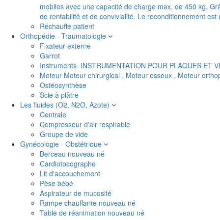
mobiles avec une capacité de charge max. de 450 kg. Grâc
de rentabilité et de convivialité. Le reconditionnement es
Réchauffe patient
Orthopédie - Traumatologie
Fixateur externe
Garrot
Instruments
INSTRUMENTATION POUR PLAQUES ET V
Moteur
Moteur chirurgical , Moteur osseux , Moteur orth
Ostéosynthèse
Scie à plâtre
Les fluides (O2, N2O, Azote)
Centrale
Compresseur d'air respirable
Groupe de vide
Gynécologie - Obstétrique
Berceau nouveau né
Cardiotocographe
Lit d'accouchement
Pèse bébé
Aspirateur de mucosité
Rampe chauffante nouveau né
Table de réanimation nouveau né