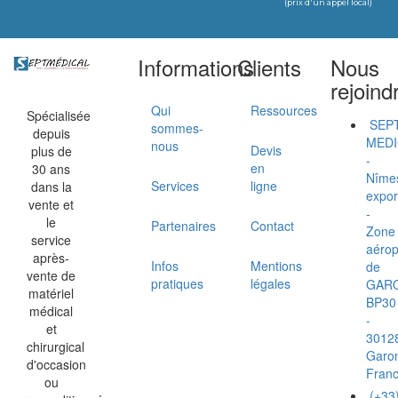
(prix d'un appel local)
Informations
Clients
Nous
rejoind
Qui
Ressources
Spécialisée
SEP
sommes-
depuis
MEDI
nous
Devis
plus de
-
en
30 ans
Nîme
Services
ligne
dans la
expor
vente et
-
le
Partenaires
Contact
Zone
service
aérop
après-
Infos
Mentions
de
vente de
pratiques
légales
GAR
matériel
BP30
médical
-
et
3012
chirurgical
Garo
d'occasion
Fran
ou
(+33