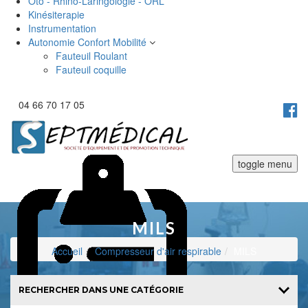
Oto - Rhino-Laringologie - ORL
Kinésiterapie
Instrumentation
Autonomie Confort Mobilité
Fauteuil Roulant
Fauteuil coquille
04 66 70 17 05
toggle menu
MILS
Accueil
Compresseur d'air respirable
MILS