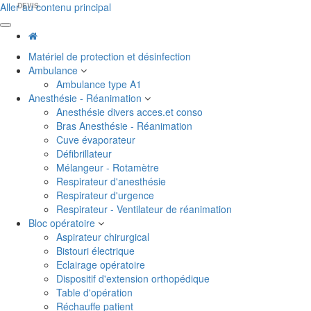
Aller au contenu principal
DEVIS
Matériel de protection et désinfection
Ambulance
Ambulance type A1
Anesthésie - Réanimation
Anesthésie divers acces.et conso
Bras Anesthésie - Réanimation
Cuve évaporateur
Défibrillateur
Mélangeur - Rotamètre
Respirateur d'anesthésie
Respirateur d'urgence
Respirateur - Ventilateur de réanimation
Bloc opératoire
Aspirateur chirurgical
Bistouri électrique
Eclairage opératoire
Dispositif d'extension orthopédique
Table d'opération
Réchauffe patient