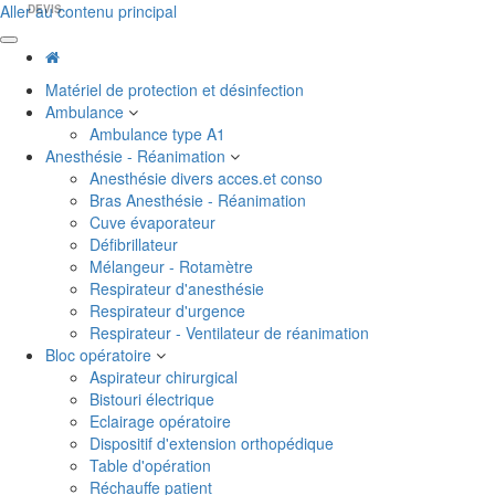
Aller au contenu principal
DEVIS
Matériel de protection et désinfection
Ambulance
Ambulance type A1
Anesthésie - Réanimation
Anesthésie divers acces.et conso
Bras Anesthésie - Réanimation
Cuve évaporateur
Défibrillateur
Mélangeur - Rotamètre
Respirateur d'anesthésie
Respirateur d'urgence
Respirateur - Ventilateur de réanimation
Bloc opératoire
Aspirateur chirurgical
Bistouri électrique
Eclairage opératoire
Dispositif d'extension orthopédique
Table d'opération
Réchauffe patient