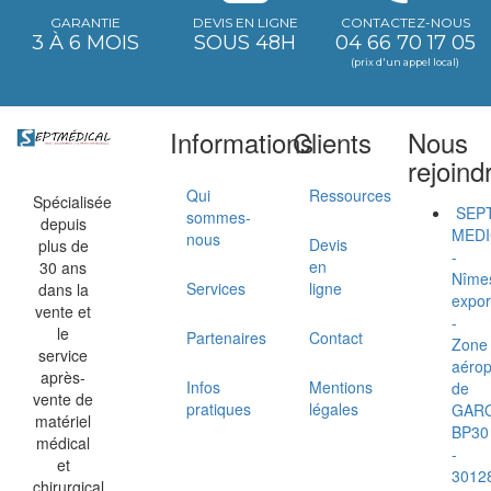
GARANTIE
DEVIS EN LIGNE
CONTACTEZ-NOUS
3 À 6 MOIS
SOUS 48H
04 66 70 17 05
(prix d'un appel local)
Informations
Clients
Nous
rejoind
Qui
Ressources
Spécialisée
SEP
sommes-
depuis
MEDI
nous
Devis
plus de
-
en
30 ans
Nîme
Services
ligne
dans la
expor
vente et
-
le
Partenaires
Contact
Zone
service
aérop
après-
Infos
Mentions
de
vente de
pratiques
légales
GAR
matériel
BP30
médical
-
et
3012
chirurgical