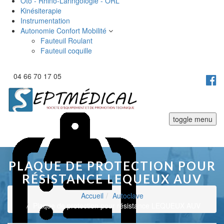
Oto - Rhino-Laringologie - ORL
Kinésiterapie
Instrumentation
Autonomie Confort Mobilité
Fauteuil Roulant
Fauteuil coquille
04 66 70 17 05
toggle menu
PLAQUE DE PROTECTION POUR
RÉSISTANCE LEQUEUX AUV
Accueil
Autoclave
Plaque de protection pour résistance LEQUEUX AUV