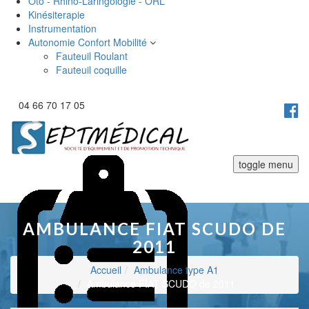
Oto - Rhino-Laringologie - ORL
Kinésiterapie
Instrumentation
Autonomie Confort Mobilité
Fauteuil Roulant
Fauteuil coquille
04 66 70 17 05
toggle menu
AMBULANCE FIAT SCUDO DE
2011
Accueil
Ambulance type A1
Ambulance FIAT SCUDO de 2011