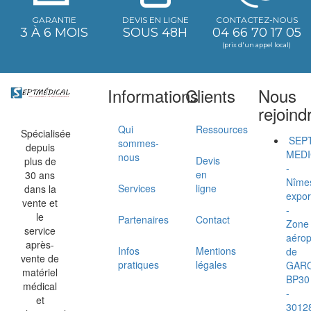
GARANTIE
DEVIS EN LIGNE
CONTACTEZ-NOUS
3 À 6 MOIS
SOUS 48H
04 66 70 17 05
(prix d'un appel local)
Informations
Clients
Nous
rejoind
Qui
Ressources
Spécialisée
SEP
sommes-
depuis
MEDI
nous
Devis
plus de
-
en
30 ans
Nîme
Services
ligne
dans la
expor
vente et
-
le
Partenaires
Contact
Zone
service
aérop
après-
Infos
Mentions
de
vente de
pratiques
légales
GAR
matériel
BP30
médical
-
et
3012