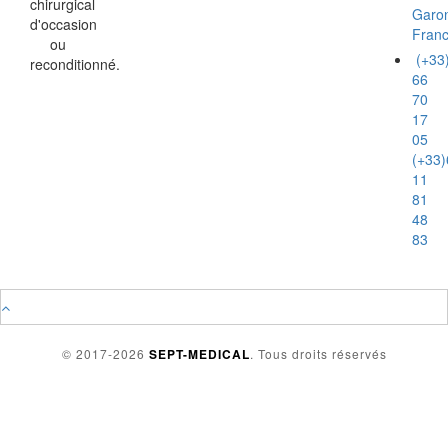
chirurgical
Garo
d'occasion
Fran
ou
(+33
reconditionné.
66
70
17
05
(+33)
11
81
48
83
© 2017-2026
SEPT-MEDICAL
. Tous droits réservés