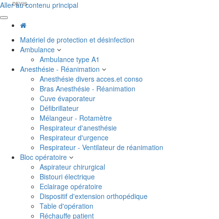
Aller au contenu principal
DEVIS
Matériel de protection et désinfection
Ambulance
Ambulance type A1
Anesthésie - Réanimation
Anesthésie divers acces.et conso
Bras Anesthésie - Réanimation
Cuve évaporateur
Défibrillateur
Mélangeur - Rotamètre
Respirateur d'anesthésie
Respirateur d'urgence
Respirateur - Ventilateur de réanimation
Bloc opératoire
Aspirateur chirurgical
Bistouri électrique
Eclairage opératoire
Dispositif d'extension orthopédique
Table d'opération
Réchauffe patient