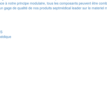
e à notre principe modulaire, tous les composants peuvent être combi
t un gage de qualité de nos produits septmédical leader sur le materiel 
IS
opédique