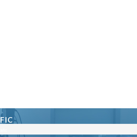
FIC
afic