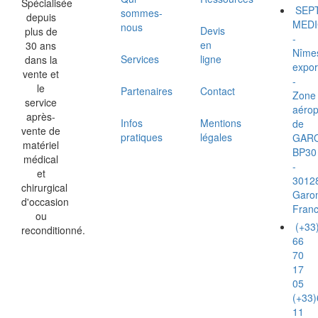
Spécialisée
SEP
sommes-
depuis
MEDI
nous
Devis
plus de
-
en
30 ans
Nîme
Services
ligne
dans la
expor
vente et
-
le
Partenaires
Contact
Zone
service
aérop
après-
Infos
Mentions
de
vente de
pratiques
légales
GAR
matériel
BP30
médical
-
et
3012
chirurgical
Garo
d'occasion
Fran
ou
(+33
reconditionné.
66
70
17
05
(+33)
11