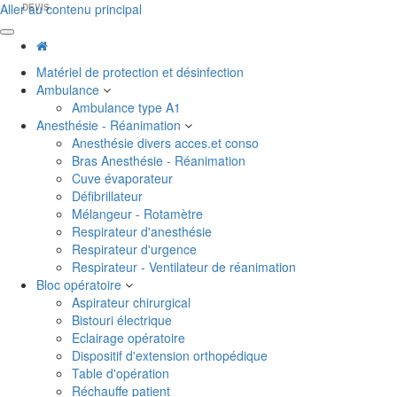
Aller au contenu principal
DEVIS
Matériel de protection et désinfection
Ambulance
Ambulance type A1
Anesthésie - Réanimation
Anesthésie divers acces.et conso
Bras Anesthésie - Réanimation
Cuve évaporateur
Défibrillateur
Mélangeur - Rotamètre
Respirateur d'anesthésie
Respirateur d'urgence
Respirateur - Ventilateur de réanimation
Bloc opératoire
Aspirateur chirurgical
Bistouri électrique
Eclairage opératoire
Dispositif d'extension orthopédique
Table d'opération
Réchauffe patient