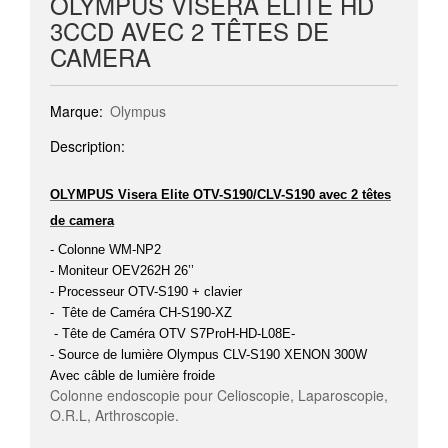
OLYMPUS VISERA ELITE HD
3CCD AVEC 2 TÊTES DE
CAMERA
Marque:
Olympus
Description:
OLYMPUS Visera Elite OTV-S190/CLV-S190 avec 2 têtes
de camera
- Colonne WM-NP2
- Moniteur OEV262H 26’’
- Processeur OTV-S190 + clavier
- Tête de Caméra CH-S190-XZ
- Tête de Caméra OTV S7ProH-HD-L08E-
- Source de lumière Olympus CLV-S190 XENON 300W
Avec câble de lumière froide
Colonne endoscopie pour Celioscopie, Laparoscopie,
O.R.L, Arthroscopie.