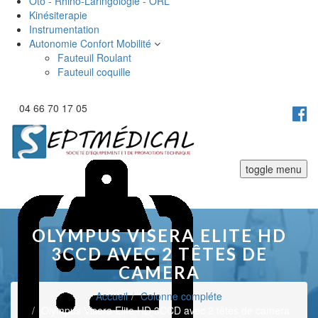
Oto - Rhino-Laringologie - ORL
Kinésiterapie
Instrumentation
Autonomie Confort Mobilité
Fauteuil Roulant
Fauteuil coquille
04 66 70 17 05
toggle menu
OLYMPUS VISERA ELITE HD
3CCD AVEC 2 TÊTES DE
CAMERA
Accueil
Colonne compléte
Olympus Visera Elite HD 3CCD avec 2 têtes de camera