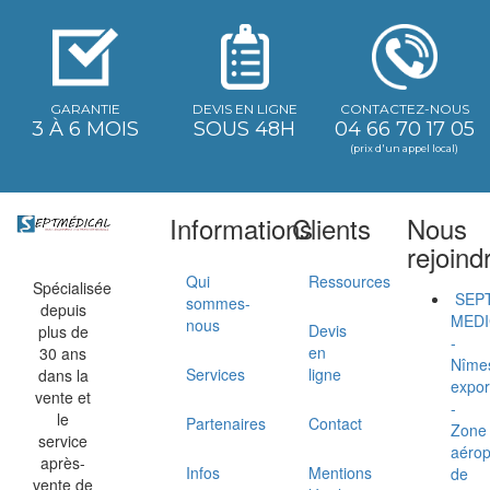
GARANTIE
DEVIS EN LIGNE
CONTACTEZ-NOUS
3 À 6 MOIS
SOUS 48H
04 66 70 17 05
(prix d'un appel local)
Informations
Clients
Nous
rejoind
Qui
Ressources
Spécialisée
SEP
sommes-
depuis
MEDI
nous
Devis
plus de
-
en
30 ans
Nîme
Services
ligne
dans la
expor
vente et
-
le
Partenaires
Contact
Zone
service
aérop
après-
Infos
Mentions
de
vente de