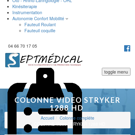
Oto - Rhino-Laringologie - ORL
Kinésiterapie
Instrumentation
Autonomie Confort Mobilité
Fauteuil Roulant
Fauteuil coquille
04 66 70 17 05
toggle menu
COLONNE VIDEO STRYKER
1288 HD
Accueil
Colonne compléte
COLONNE Video STRYKER 1288 HD