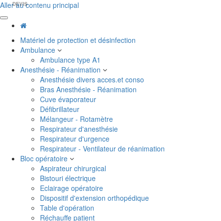
Aller au contenu principal
DEVIS
Matériel de protection et désinfection
Ambulance
Ambulance type A1
Anesthésie - Réanimation
Anesthésie divers acces.et conso
Bras Anesthésie - Réanimation
Cuve évaporateur
Défibrillateur
Mélangeur - Rotamètre
Respirateur d'anesthésie
Respirateur d'urgence
Respirateur - Ventilateur de réanimation
Bloc opératoire
Aspirateur chirurgical
Bistouri électrique
Eclairage opératoire
Dispositif d'extension orthopédique
Table d'opération
Réchauffe patient