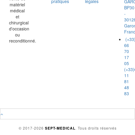
pratiques
légales
GAR
matériel
BP30
médical
-
et
3012
chirurgical
Garo
d'occasion
Fran
ou
(+33
reconditionné.
66
70
17
05
(+33)
11
81
48
83
© 2017-2026
SEPT-MEDICAL
. Tous droits réservés