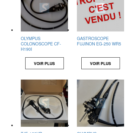
OLYMPUS
GASTROSCOPE
COLONOSCOPE CF-
FUJINON EG-250 WR5
H190I
VOIR PLUS
VOIR PLUS