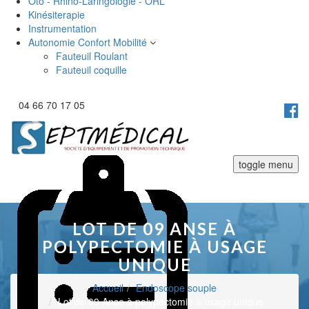
Oto - Rhino-Laringologie - ORL
Kinésiterapie
Instrumentation
Autonomie Confort Mobilité
Fauteuil Roulant
Fauteuil coquille
04 66 70 17 05
toggle menu
LOT DE 09 ANSE À
POLYPECTOMIE À USAGE
UNIQUE
Accueil
Endoscope souple
Lot de 09 Anse à polypectomie à usage unique