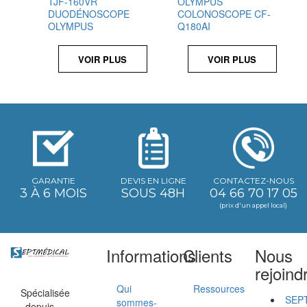
TJF-160VR
OLYMPUS
DUODÉNOSCOPE
COLONOSCOPE CF-
OLYMPUS
Q180AI
VOIR PLUS
VOIR PLUS
GARANTIE
DEVIS EN LIGNE
CONTACTEZ-NOUS
3 À 6 MOIS
SOUS 48H
04 66 70 17 05
(prix d'un appel local)
Informations
Clients
Nous
rejoind
Qui
Ressources
Spécialisée
SEP
sommes-
depuis