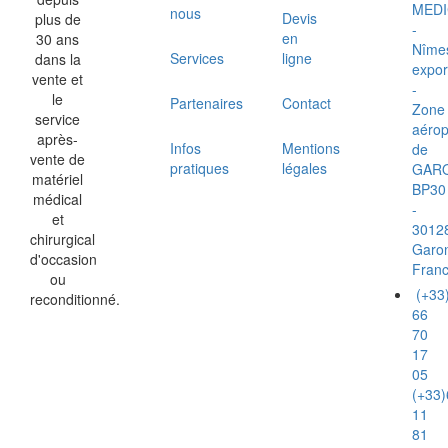
MEDI
nous
Devis
plus de
-
en
30 ans
Nîme
Services
ligne
dans la
expor
vente et
-
le
Partenaires
Contact
Zone
service
aérop
après-
Infos
Mentions
de
vente de
pratiques
légales
GAR
matériel
BP30
médical
-
et
3012
chirurgical
Garo
d'occasion
Fran
ou
(+33
reconditionné.
66
70
17
05
(+33)
11
81