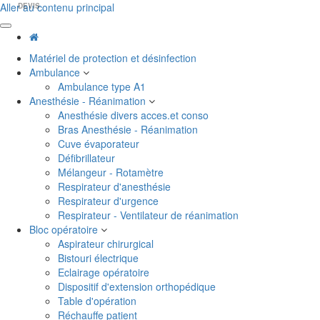
Aller au contenu principal
DEVIS
Matériel de protection et désinfection
Ambulance
Ambulance type A1
Anesthésie - Réanimation
Anesthésie divers acces.et conso
Bras Anesthésie - Réanimation
Cuve évaporateur
Défibrillateur
Mélangeur - Rotamètre
Respirateur d'anesthésie
Respirateur d'urgence
Respirateur - Ventilateur de réanimation
Bloc opératoire
Aspirateur chirurgical
Bistouri électrique
Eclairage opératoire
Dispositif d'extension orthopédique
Table d'opération
Réchauffe patient