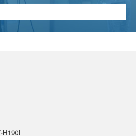
H190I