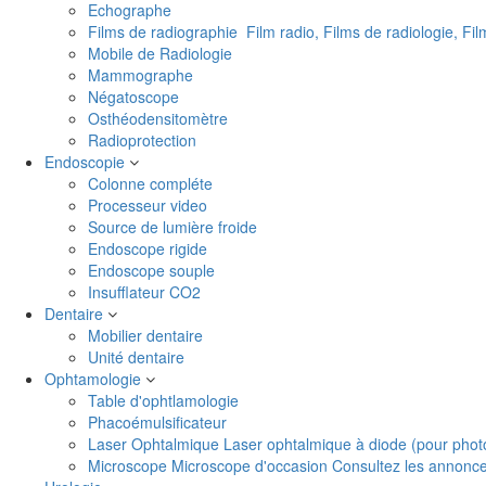
Echographe
Films de radiographie
Film radio, Films de radiologie, Fi
Mobile de Radiologie
Mammographe
Négatoscope
Osthéodensitomètre
Radioprotection
Endoscopie
Colonne compléte
Processeur video
Source de lumière froide
Endoscope rigide
Endoscope souple
Insufflateur CO2
Dentaire
Mobilier dentaire
Unité dentaire
Ophtamologie
Table d'ophtlamologie
Phacoémulsificateur
Laser Ophtalmique
Laser ophtalmique à diode (pour phot
Microscope
Microscope d'occasion Consultez les annonces 