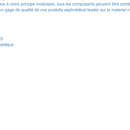
e à notre principe modulaire, tous les composants peuvent être combi
t un gage de qualité de nos produits septmédical leader sur le materiel 
IS
opédique