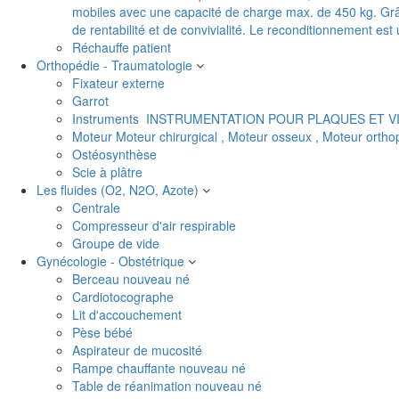
mobiles avec une capacité de charge max. de 450 kg. Grâc
de rentabilité et de convivialité. Le reconditionnement es
Réchauffe patient
Orthopédie - Traumatologie
Fixateur externe
Garrot
Instruments
INSTRUMENTATION POUR PLAQUES ET V
Moteur
Moteur chirurgical , Moteur osseux , Moteur orth
Ostéosynthèse
Scie à plâtre
Les fluides (O2, N2O, Azote)
Centrale
Compresseur d'air respirable
Groupe de vide
Gynécologie - Obstétrique
Berceau nouveau né
Cardiotocographe
Lit d'accouchement
Pèse bébé
Aspirateur de mucosité
Rampe chauffante nouveau né
Table de réanimation nouveau né