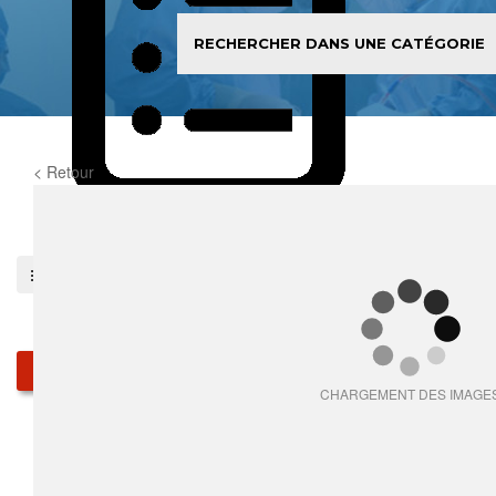
< Retour
0
item(s)
Pieces détachées
Produits
CHARGEMENT DES IMAGE
Qui sommes-nous
Services