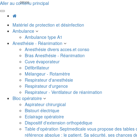
Aller au contenu principal
DEVIS
Matériel de protection et désinfection
Ambulance
Ambulance type A1
Anesthésie - Réanimation
Anesthésie divers acces.et conso
Bras Anesthésie - Réanimation
Cuve évaporateur
Défibrillateur
Mélangeur - Rotamètre
Respirateur d'anesthésie
Respirateur d'urgence
Respirateur - Ventilateur de réanimation
Bloc opératoire
Aspirateur chirurgical
Bistouri électrique
Eclairage opératoire
Dispositif d'extension orthopédique
Table d'opération
Septmedicale vous propose des tables d'o
référence absolue : le patient. Sa sécurité, ses chances 