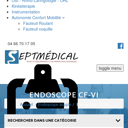
Oto - Rhino-Laringologie - ORL
Kinésiterapie
Instrumentation
Autonomie Confort Mobilité
Fauteuil Roulant
Fauteuil coquille
04 66 70 17 05
toggle menu
ENDOSCOPE CF-VI
Accueil
Endoscope souple
Endoscope CF-VI