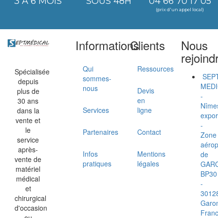
3 À 6 MOIS
SOUS 48H
04 66 70 17 05
(prix d'un appel local)
Informations
Clients
Nous
rejoind
Qui
Ressources
Spécialisée
SEP
sommes-
depuis
MEDI
nous
Devis
plus de
-
en
30 ans
Nîme
Services
ligne
dans la
expor
vente et
-
le
Partenaires
Contact
Zone
service
aérop
après-
Infos
Mentions
de
vente de
pratiques
légales
GAR
matériel
BP30
médical
-
et
3012
chirurgical
Garo
d'occasion
Fran
ou