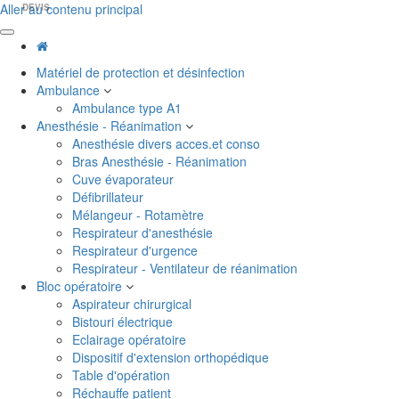
Aller au contenu principal
DEVIS
Matériel de protection et désinfection
Ambulance
Ambulance type A1
Anesthésie - Réanimation
Anesthésie divers acces.et conso
Bras Anesthésie - Réanimation
Cuve évaporateur
Défibrillateur
Mélangeur - Rotamètre
Respirateur d'anesthésie
Respirateur d'urgence
Respirateur - Ventilateur de réanimation
Bloc opératoire
Aspirateur chirurgical
Bistouri électrique
Eclairage opératoire
Dispositif d'extension orthopédique
Table d'opération
Réchauffe patient