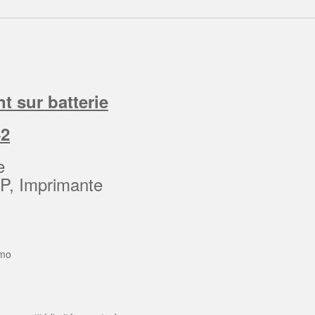
t sur batterie
42
e
P, Imprimante
imo