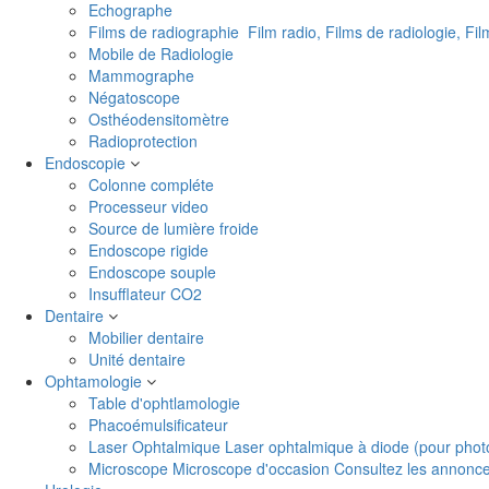
Echographe
Films de radiographie
Film radio, Films de radiologie, Fi
Mobile de Radiologie
Mammographe
Négatoscope
Osthéodensitomètre
Radioprotection
Endoscopie
Colonne compléte
Processeur video
Source de lumière froide
Endoscope rigide
Endoscope souple
Insufflateur CO2
Dentaire
Mobilier dentaire
Unité dentaire
Ophtamologie
Table d'ophtlamologie
Phacoémulsificateur
Laser Ophtalmique
Laser ophtalmique à diode (pour phot
Microscope
Microscope d'occasion Consultez les annonces 