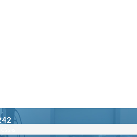
242
 CS 242