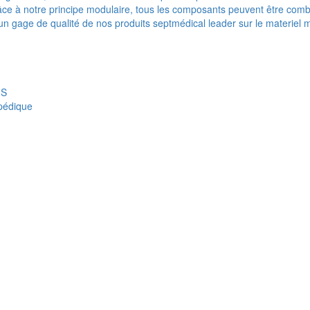
e à notre principe modulaire, tous les composants peuvent être combi
t un gage de qualité de nos produits septmédical leader sur le materiel 
IS
opédique