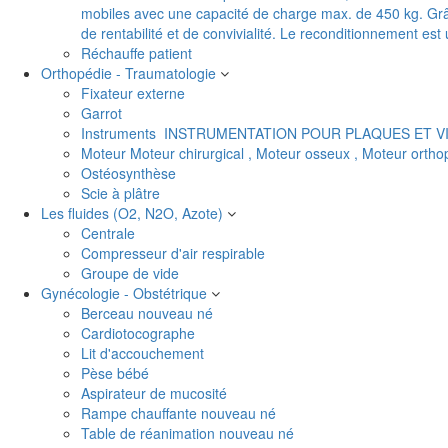
mobiles avec une capacité de charge max. de 450 kg. Grâc
de rentabilité et de convivialité. Le reconditionnement es
Réchauffe patient
Orthopédie - Traumatologie
Fixateur externe
Garrot
Instruments
INSTRUMENTATION POUR PLAQUES ET V
Moteur
Moteur chirurgical , Moteur osseux , Moteur orth
Ostéosynthèse
Scie à plâtre
Les fluides (O2, N2O, Azote)
Centrale
Compresseur d'air respirable
Groupe de vide
Gynécologie - Obstétrique
Berceau nouveau né
Cardiotocographe
Lit d'accouchement
Pèse bébé
Aspirateur de mucosité
Rampe chauffante nouveau né
Table de réanimation nouveau né