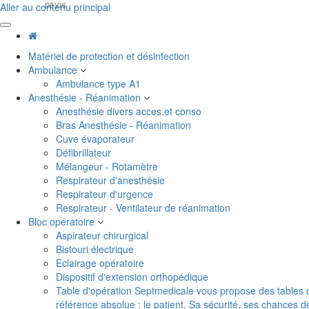
Aller au contenu principal
DEVIS
Matériel de protection et désinfection
Ambulance
Ambulance type A1
Anesthésie - Réanimation
Anesthésie divers acces.et conso
Bras Anesthésie - Réanimation
Cuve évaporateur
Défibrillateur
Mélangeur - Rotamètre
Respirateur d'anesthésie
Respirateur d'urgence
Respirateur - Ventilateur de réanimation
Bloc opératoire
Aspirateur chirurgical
Bistouri électrique
Eclairage opératoire
Dispositif d'extension orthopédique
Table d'opération
Septmedicale vous propose des tables d'o
référence absolue : le patient. Sa sécurité, ses chances 