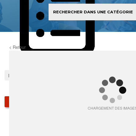
< Retour
0
item(s)
Pieces détachées
Produits
CHARGEMENT DES IMAGE
Qui sommes-nous
Services