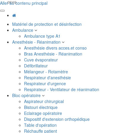
Aller au contenu principal
DEVIS
Matériel de protection et désinfection
Ambulance
Ambulance type A1
Anesthésie - Réanimation
Anesthésie divers acces.et conso
Bras Anesthésie - Réanimation
Cuve évaporateur
Défibrillateur
Mélangeur - Rotamètre
Respirateur d'anesthésie
Respirateur d'urgence
Respirateur - Ventilateur de réanimation
Bloc opératoire
Aspirateur chirurgical
Bistouri électrique
Eclairage opératoire
Dispositif d'extension orthopédique
Table d'opération
Réchauffe patient