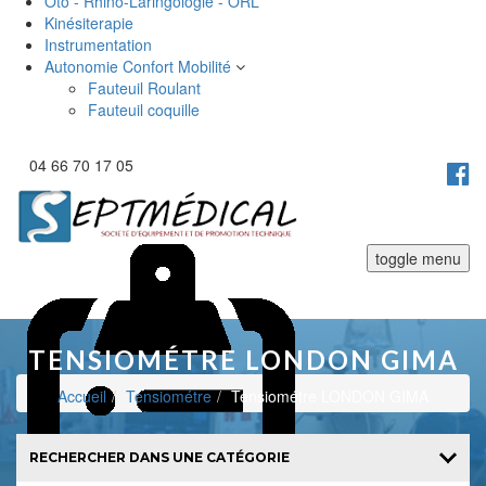
Oto - Rhino-Laringologie - ORL
Kinésiterapie
Instrumentation
Autonomie Confort Mobilité
Fauteuil Roulant
Fauteuil coquille
04 66 70 17 05
toggle menu
TENSIOMÉTRE LONDON GIMA
Accueil
Tensiométre
Tensiométre LONDON GIMA