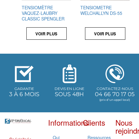
TENSIOMÈTRE
TENSIOMETRE
VAQUEZ-LAUBRY
WELCHALLYN DS-55
CLASSIC SPENGLER
VOIR PLUS
VOIR PLUS
GARANTIE
DEVIS EN LIGNE
CONTACTEZ-NOUS
3 À 6 MOIS
SOUS 48H
04 66 70 17 05
(prix d'un appel local)
Informations
Clients
Nous
rejoind
Qui
Ressources