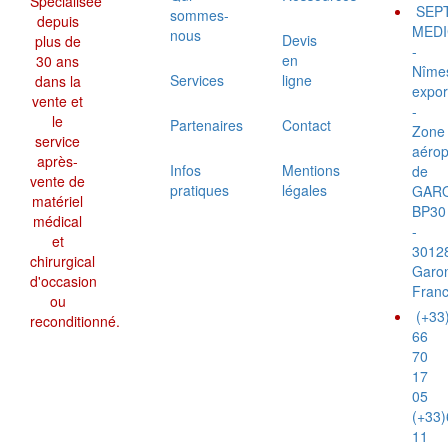
Spécialisée
SEP
sommes-
depuis
MEDI
nous
Devis
plus de
-
en
30 ans
Nîme
Services
ligne
dans la
expor
vente et
-
le
Partenaires
Contact
Zone
service
aérop
après-
Infos
Mentions
de
vente de
pratiques
légales
GAR
matériel
BP30
médical
-
et
3012
chirurgical
Garo
d'occasion
Fran
ou
(+33
reconditionné.
66
70
17
05
(+33)
11