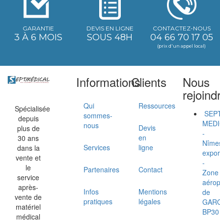
GARANTIE
DEVIS EN LIGNE
CONTACTEZ-NOUS
3 À 6 MOIS
SOUS 48H
04 66 70 17 05
(prix d'un appel local)
Informations
Clients
Nous
rejoind
Qui
Ressources
Spécialisée
SEP
sommes-
depuis
MEDI
nous
Devis
plus de
-
en
30 ans
Nîme
Services
ligne
dans la
expor
vente et
-
le
Partenaires
Contact
Zone
service
aérop
après-
Infos
Mentions
de
vente de
pratiques
légales
GAR
matériel
BP30
médical