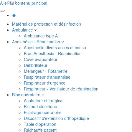
Aller au contenu principal
DEVIS
Matériel de protection et désinfection
Ambulance
Ambulance type A1
Anesthésie - Réanimation
Anesthésie divers acces.et conso
Bras Anesthésie - Réanimation
Cuve évaporateur
Défibrillateur
Mélangeur - Rotamètre
Respirateur d'anesthésie
Respirateur d'urgence
Respirateur - Ventilateur de réanimation
Bloc opératoire
Aspirateur chirurgical
Bistouri électrique
Eclairage opératoire
Dispositif d'extension orthopédique
Table d'opération
Réchauffe patient