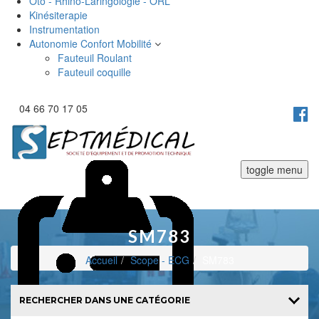
Oto - Rhino-Laringologie - ORL
Kinésiterapie
Instrumentation
Autonomie Confort Mobilité
Fauteuil Roulant
Fauteuil coquille
04 66 70 17 05
toggle menu
SM783
Accueil
Scope - ECG
SM783