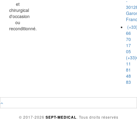
-
et
3012
chirurgical
Garo
d'occasion
Fran
ou
(+33
reconditionné.
66
70
17
05
(+33)
11
81
48
83
© 2017-2026
SEPT-MEDICAL
. Tous droits réservés