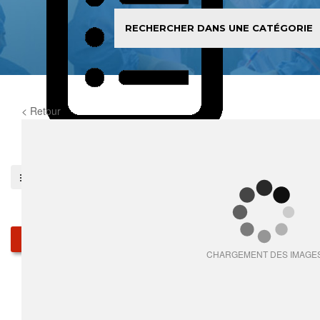
< Retour
0
item(s)
Pieces détachées
Produits
CHARGEMENT DES IMAGE
Qui sommes-nous
Services