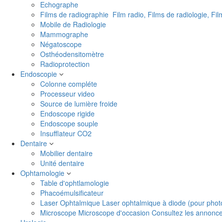
Echographe
Films de radiographie
Film radio, Films de radiologie, Fi
Mobile de Radiologie
Mammographe
Négatoscope
Osthéodensitomètre
Radioprotection
Endoscopie
Colonne compléte
Processeur video
Source de lumière froide
Endoscope rigide
Endoscope souple
Insufflateur CO2
Dentaire
Mobilier dentaire
Unité dentaire
Ophtamologie
Table d'ophtlamologie
Phacoémulsificateur
Laser Ophtalmique
Laser ophtalmique à diode (pour phot
Microscope
Microscope d'occasion Consultez les annonces 