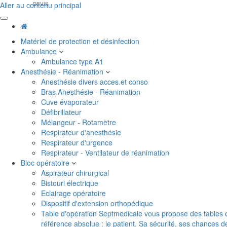
Aller au contenu principal
DEVIS
Matériel de protection et désinfection
Ambulance
Ambulance type A1
Anesthésie - Réanimation
Anesthésie divers acces.et conso
Bras Anesthésie - Réanimation
Cuve évaporateur
Défibrillateur
Mélangeur - Rotamètre
Respirateur d'anesthésie
Respirateur d'urgence
Respirateur - Ventilateur de réanimation
Bloc opératoire
Aspirateur chirurgical
Bistouri électrique
Eclairage opératoire
Dispositif d'extension orthopédique
Table d'opération
Septmedicale vous propose des tables d'o
référence absolue : le patient. Sa sécurité, ses chances 