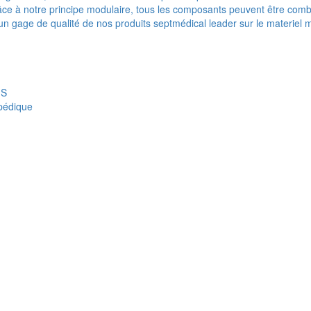
e à notre principe modulaire, tous les composants peuvent être combi
t un gage de qualité de nos produits septmédical leader sur le materiel 
IS
opédique