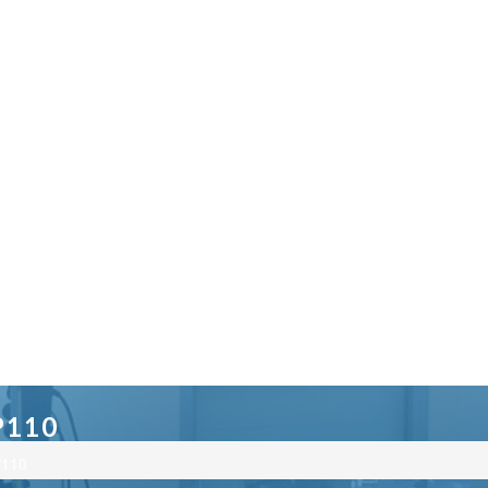
P110
P110