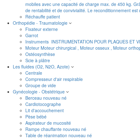
mobiles avec une capacité de charge max. de 450 kg. Grâc
de rentabilité et de convivialité. Le reconditionnement es
Réchauffe patient
Orthopédie - Traumatologie
Fixateur externe
Garrot
Instruments
INSTRUMENTATION POUR PLAQUES ET V
Moteur
Moteur chirurgical , Moteur osseux , Moteur orth
Ostéosynthèse
Scie à plâtre
Les fluides (O2, N2O, Azote)
Centrale
Compresseur d'air respirable
Groupe de vide
Gynécologie - Obstétrique
Berceau nouveau né
Cardiotocographe
Lit d'accouchement
Pèse bébé
Aspirateur de mucosité
Rampe chauffante nouveau né
Table de réanimation nouveau né