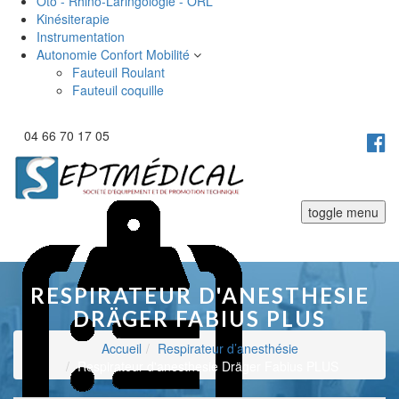
Oto - Rhino-Laringologie - ORL
Kinésiterapie
Instrumentation
Autonomie Confort Mobilité
Fauteuil Roulant
Fauteuil coquille
04 66 70 17 05
toggle menu
RESPIRATEUR D'ANESTHESIE
DRÄGER FABIUS PLUS
Accueil
Respirateur d’anesthésie
Respirateur d'anesthesie Dräger Fabius PLUS