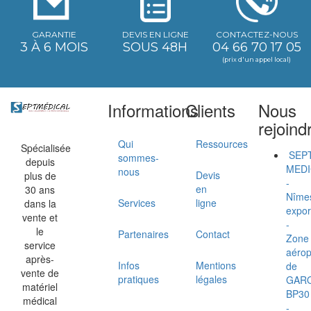
GARANTIE
DEVIS EN LIGNE
CONTACTEZ-NOUS
3 À 6 MOIS
SOUS 48H
04 66 70 17 05
(prix d'un appel local)
Informations
Clients
Nous
rejoind
Qui
Ressources
Spécialisée
SEP
sommes-
depuis
MEDI
nous
Devis
plus de
-
en
30 ans
Nîme
Services
ligne
dans la
expor
vente et
-
le
Partenaires
Contact
Zone
service
aérop
après-
Infos
Mentions
de
vente de
pratiques
légales
GAR
matériel
BP30
médical
-