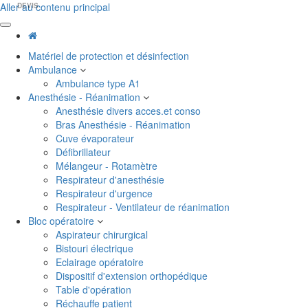
Aller au contenu principal
DEVIS
Matériel de protection et désinfection
Ambulance
Ambulance type A1
Anesthésie - Réanimation
Anesthésie divers acces.et conso
Bras Anesthésie - Réanimation
Cuve évaporateur
Défibrillateur
Mélangeur - Rotamètre
Respirateur d'anesthésie
Respirateur d'urgence
Respirateur - Ventilateur de réanimation
Bloc opératoire
Aspirateur chirurgical
Bistouri électrique
Eclairage opératoire
Dispositif d'extension orthopédique
Table d'opération
Réchauffe patient