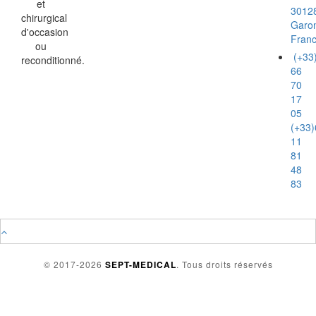
et
3012
chirurgical
Garo
d'occasion
Fran
ou
(+33
reconditionné.
66
70
17
05
(+33)
11
81
48
83
© 2017-2026
SEPT-MEDICAL
. Tous droits réservés