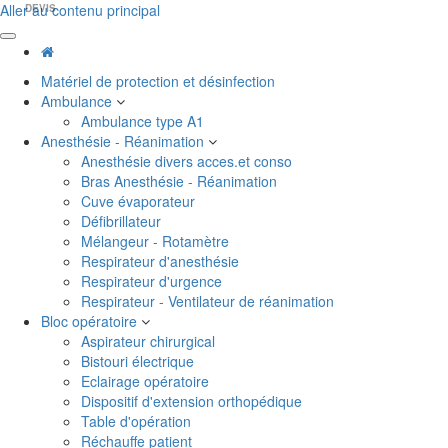
Aller au contenu principal
DEVIS
Matériel de protection et désinfection
Ambulance
Ambulance type A1
Anesthésie - Réanimation
Anesthésie divers acces.et conso
Bras Anesthésie - Réanimation
Cuve évaporateur
Défibrillateur
Mélangeur - Rotamètre
Respirateur d'anesthésie
Respirateur d'urgence
Respirateur - Ventilateur de réanimation
Bloc opératoire
Aspirateur chirurgical
Bistouri électrique
Eclairage opératoire
Dispositif d'extension orthopédique
Table d'opération
Réchauffe patient