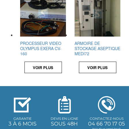
PROCESSEUR VIDEO
ARMOIRE DE
OLYMPUS EXERA CV-
STOCKAGE ASEPTIQUE
160
MEDI72
VOIR PLUS
VOIR PLUS
GARANTIE
DEVIS EN LIGNE
CONTACTEZ-NOUS
3 À 6 MOIS
SOUS 48H
04 66 70 17 05
(prix d'un appel local)