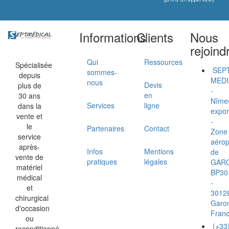
Informations
Clients
Nous
rejoind
Qui
Ressources
Spécialisée
SEP
sommes-
depuis
MEDI
nous
Devis
plus de
-
en
30 ans
Nîme
Services
ligne
dans la
expor
vente et
-
le
Partenaires
Contact
Zone
service
aérop
après-
Infos
Mentions
de
vente de
pratiques
légales
GAR
matériel
BP30
médical
-
et
3012
chirurgical
Garo
d'occasion
Fran
ou
(+33
reconditionné.