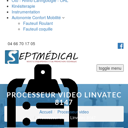
Oto - Rhino-Laringologie - ORL
Kinésiterapie
Instrumentation
Autonomie Confort Mobilité
Fauteuil Roulant
Fauteuil coquille
04 66 70 17 05
toggle menu
PROCESSEUR VIDEO LINVATEC
8147
Accueil
Processeur video
Processeur video Linvatec 8147