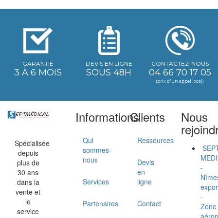
GARANTIE
DEVIS EN LIGNE
CONTACTEZ-NOUS
3 À 6 MOIS
SOUS 48H
04 66 70 17 05
(prix d'un appel local)
Informations
Clients
Nous
rejoind
Qui
Ressources
Spécialisée
SEP
sommes-
depuis
MEDI
nous
Devis
plus de
-
en
30 ans
Nîme
Services
ligne
dans la
expor
vente et
-
le
Partenaires
Contact
Zone
service
aérop