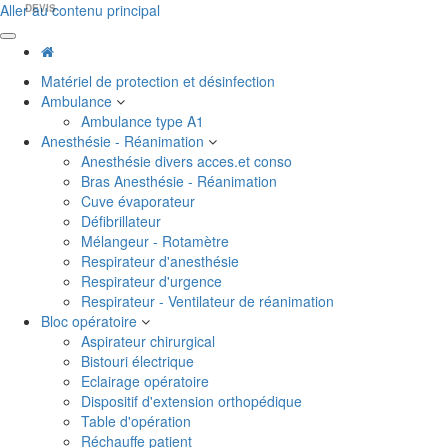
Aller au contenu principal
DEVIS
Matériel de protection et désinfection
Ambulance
Ambulance type A1
Anesthésie - Réanimation
Anesthésie divers acces.et conso
Bras Anesthésie - Réanimation
Cuve évaporateur
Défibrillateur
Mélangeur - Rotamètre
Respirateur d'anesthésie
Respirateur d'urgence
Respirateur - Ventilateur de réanimation
Bloc opératoire
Aspirateur chirurgical
Bistouri électrique
Eclairage opératoire
Dispositif d'extension orthopédique
Table d'opération
Réchauffe patient