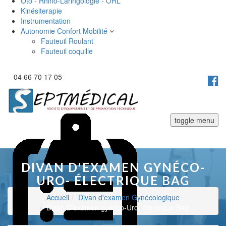
Oto - Rhino-Laringologie - ORL
Kinésiterapie
Instrumentation
Autonomie Confort Mobilité
Fauteuil Roulant
Fauteuil coquille
04 66 70 17 05
toggle menu
DIVAN D'EXAMEN GYNÉCO-
URO- ÉLECTRIQUE BAG
Accueil
Divan d'examen Gynécologique
Divan D'examen gynéco-Uro- électrique Bag