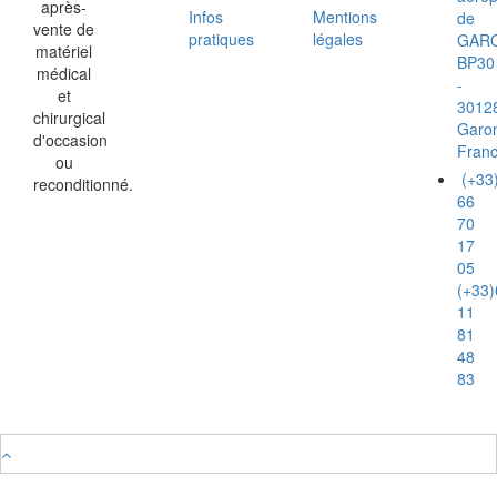
après-
Infos
Mentions
de
vente de
pratiques
légales
GAR
matériel
BP30
médical
-
et
3012
chirurgical
Garo
d'occasion
Fran
ou
(+33
reconditionné.
66
70
17
05
(+33)
11
81
48
83