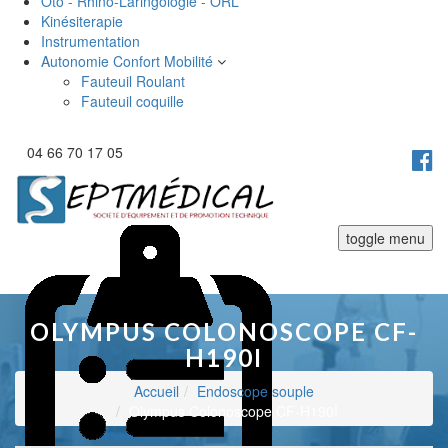
Oto - Rhino-Laringologie - ORL
Kinésiterapie
Instrumentation
Autonomie Confort Mobilité
Fauteuil Roulant
Fauteuil coquille
04 66 70 17 05
toggle menu
OLYMPUS COLONOSCOPE CF-
H190I
Accueil
Endoscope souple
Olympus Colonoscope CF-H190I