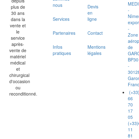
depuis
MEDI
nous
Devis
plus de
-
en
30 ans
Nîme
Services
ligne
dans la
expor
vente et
-
le
Partenaires
Contact
Zone
service
aérop
après-
Infos
Mentions
de
vente de
pratiques
légales
GAR
matériel
BP30
médical
-
et
3012
chirurgical
Garo
d'occasion
Fran
ou
(+33
reconditionné.
66
70
17
05
(+33)
11
81