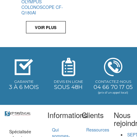
OLYMPUS
COLONOSCOPE CF-
Q180AI
VOIR PLUS
GARANTIE
DEVIS EN LIGNE
CONTACTEZ-NOUS
3 À 6 MOIS
SOUS 48H
04 66 70 17 05
(prix d'un appel local)
Informations
Clients
Nous
rejoind
Qui
Ressources
Spécialisée
SEP
sommes-