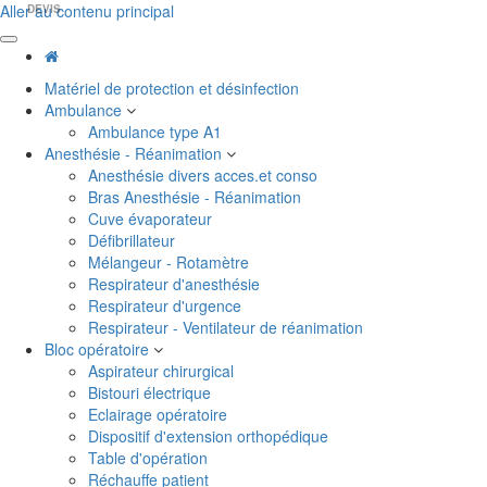
Aller au contenu principal
DEVIS
Matériel de protection et désinfection
Ambulance
Ambulance type A1
Anesthésie - Réanimation
Anesthésie divers acces.et conso
Bras Anesthésie - Réanimation
Cuve évaporateur
Défibrillateur
Mélangeur - Rotamètre
Respirateur d'anesthésie
Respirateur d'urgence
Respirateur - Ventilateur de réanimation
Bloc opératoire
Aspirateur chirurgical
Bistouri électrique
Eclairage opératoire
Dispositif d'extension orthopédique
Table d'opération
Réchauffe patient