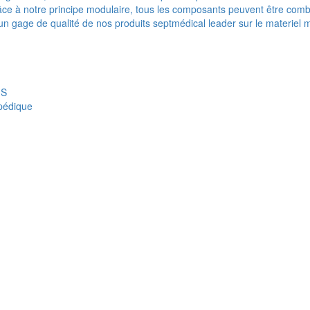
e à notre principe modulaire, tous les composants peuvent être combi
t un gage de qualité de nos produits septmédical leader sur le materiel 
IS
opédique