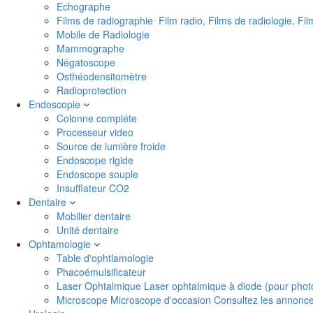
Echographe
Films de radiographie
Film radio, Films de radiologie, Fi
Mobile de Radiologie
Mammographe
Négatoscope
Osthéodensitomètre
Radioprotection
Endoscopie
Colonne compléte
Processeur video
Source de lumière froide
Endoscope rigide
Endoscope souple
Insufflateur CO2
Dentaire
Mobilier dentaire
Unité dentaire
Ophtamologie
Table d'ophtlamologie
Phacoémulsificateur
Laser Ophtalmique
Laser ophtalmique à diode (pour phot
Microscope
Microscope d'occasion Consultez les annonces 