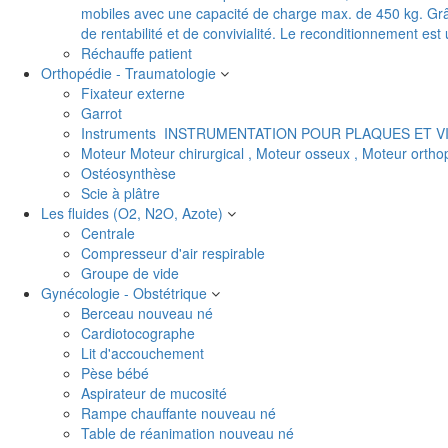
mobiles avec une capacité de charge max. de 450 kg. Grâc
de rentabilité et de convivialité. Le reconditionnement es
Réchauffe patient
Orthopédie - Traumatologie
Fixateur externe
Garrot
Instruments
INSTRUMENTATION POUR PLAQUES ET V
Moteur
Moteur chirurgical , Moteur osseux , Moteur orth
Ostéosynthèse
Scie à plâtre
Les fluides (O2, N2O, Azote)
Centrale
Compresseur d'air respirable
Groupe de vide
Gynécologie - Obstétrique
Berceau nouveau né
Cardiotocographe
Lit d'accouchement
Pèse bébé
Aspirateur de mucosité
Rampe chauffante nouveau né
Table de réanimation nouveau né