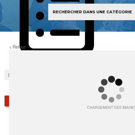
< Retour
0
item(s)
Pieces détachées
Produits
CHARGEMENT DES IMAGE
Qui sommes-nous
Services