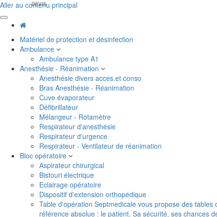
Aller au contenu principal
DEVIS
Matériel de protection et désinfection
Ambulance
Ambulance type A1
Anesthésie - Réanimation
Anesthésie divers acces.et conso
Bras Anesthésie - Réanimation
Cuve évaporateur
Défibrillateur
Mélangeur - Rotamètre
Respirateur d'anesthésie
Respirateur d'urgence
Respirateur - Ventilateur de réanimation
Bloc opératoire
Aspirateur chirurgical
Bistouri électrique
Eclairage opératoire
Dispositif d'extension orthopédique
Table d'opération
Septmedicale vous propose des tables d'o
référence absolue : le patient. Sa sécurité, ses chances 