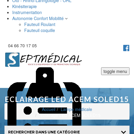
Oto - Rhino-Laringologie - ORL
Kinésiterapie
Instrumentation
Autonomie Confort Mobilité
Fauteuil Roulant
Fauteuil coquille
04 66 70 17 05
toggle menu
ECLAIRAGE LED ACEM SOLED15
Accueil
Lampe médicale
Eclairage LED ACEM SOLED15