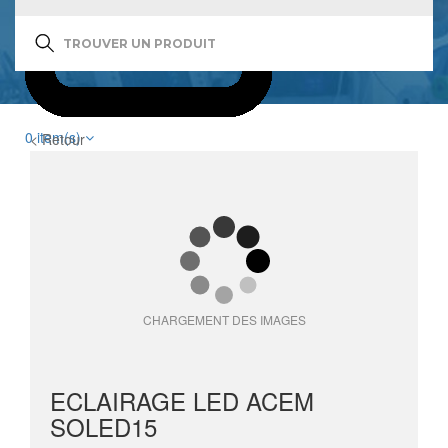
0
item(s)
< Retour
CHARGEMENT DES IMAGES
ECLAIRAGE LED ACEM
SOLED15