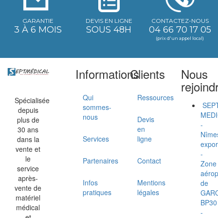
GARANTIE
DEVIS EN LIGNE
CONTACTEZ-NOUS
3 À 6 MOIS
SOUS 48H
04 66 70 17 05
(prix d'un appel local)
Informations
Clients
Nous
rejoind
Qui
Ressources
Spécialisée
SEP
sommes-
depuis
MEDI
nous
Devis
plus de
-
en
30 ans
Nîme
Services
ligne
dans la
expor
vente et
-
le
Partenaires
Contact
Zone
service
aérop
après-
Infos
Mentions
de
vente de
pratiques
légales
GAR
matériel
BP30
médical
-
et