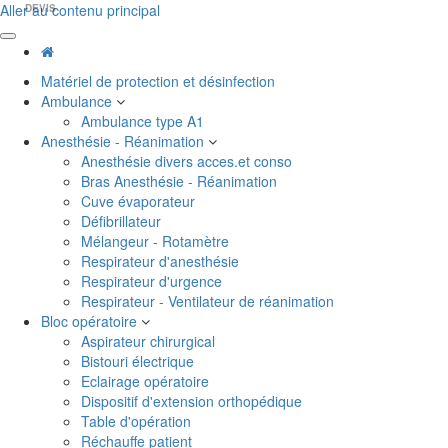
Aller au contenu principal
DEVIS
Matériel de protection et désinfection
Ambulance
Ambulance type A1
Anesthésie - Réanimation
Anesthésie divers acces.et conso
Bras Anesthésie - Réanimation
Cuve évaporateur
Défibrillateur
Mélangeur - Rotamètre
Respirateur d'anesthésie
Respirateur d'urgence
Respirateur - Ventilateur de réanimation
Bloc opératoire
Aspirateur chirurgical
Bistouri électrique
Eclairage opératoire
Dispositif d'extension orthopédique
Table d'opération
Réchauffe patient