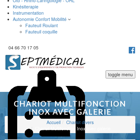
Oto - Rhino-Laringologie - ORL
Kinésiterapie
Instrumentation
Autonomie Confort Mobilité
Fauteuil Roulant
Fauteuil coquille
04 66 70 17 05
toggle menu
CHARIOT MULTIFONCTION
INOX AVEC GALERIE
Accueil
Chariot divers
Chariot Multifonction Inox avec galerie