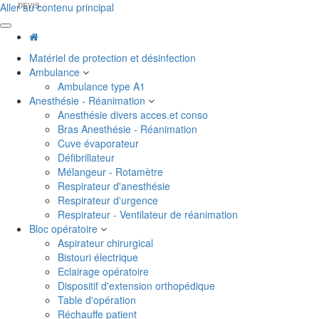
Aller au contenu principal
DEVIS
Matériel de protection et désinfection
Ambulance
Ambulance type A1
Anesthésie - Réanimation
Anesthésie divers acces.et conso
Bras Anesthésie - Réanimation
Cuve évaporateur
Défibrillateur
Mélangeur - Rotamètre
Respirateur d'anesthésie
Respirateur d'urgence
Respirateur - Ventilateur de réanimation
Bloc opératoire
Aspirateur chirurgical
Bistouri électrique
Eclairage opératoire
Dispositif d'extension orthopédique
Table d'opération
Réchauffe patient