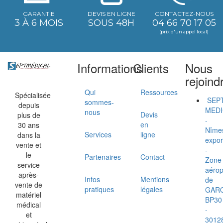
GARANTIE
DEVIS EN LIGNE
CONTACTEZ-NOUS
3 À 6 MOIS
SOUS 48H
04 66 70 17 05
(prix d'un appel local)
Informations
Clients
Nous
rejoind
Qui
Ressources
Spécialisée
SEP
sommes-
depuis
MEDI
nous
Devis
plus de
-
en
30 ans
Nîme
Services
ligne
dans la
expor
vente et
-
le
Partenaires
Contact
Zone
service
aérop
après-
Infos
Mentions
de
vente de
pratiques
légales
GAR
matériel
BP30
médical
-
et
3012