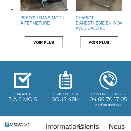
PERO’S TRANS-MODUL
CHARIOT
À FERMETURE
D’ANESTHÉSIE EN INOX
AVEC GALERIE
VOIR PLUS
VOIR PLUS
GARANTIE
DEVIS EN LIGNE
CONTACTEZ-NOUS
3 À 6 MOIS
SOUS 48H
04 66 70 17 05
(prix d'un appel local)
Informations
Clients
Nous