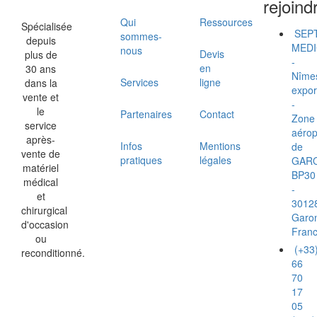
rejoind
Qui
Ressources
Spécialisée
SEP
sommes-
depuis
MEDI
nous
Devis
plus de
-
en
30 ans
Nîme
Services
ligne
dans la
expor
vente et
-
le
Partenaires
Contact
Zone
service
aérop
après-
Infos
Mentions
de
vente de
pratiques
légales
GAR
matériel
BP30
médical
-
et
3012
chirurgical
Garo
d'occasion
Fran
ou
(+33
reconditionné.
66
70
17
05