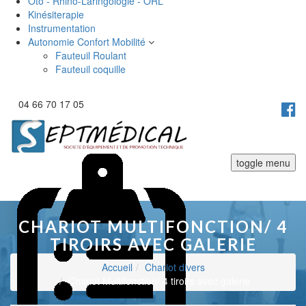
Oto - Rhino-Laringologie - ORL
Kinésiterapie
Instrumentation
Autonomie Confort Mobilité
Fauteuil Roulant
Fauteuil coquille
04 66 70 17 05
toggle menu
CHARIOT MULTIFONCTION/ 4
TIROIRS AVEC GALERIE
Accueil
Chariot divers
Chariot Multifonction/ 4 tiroirs avec galerie