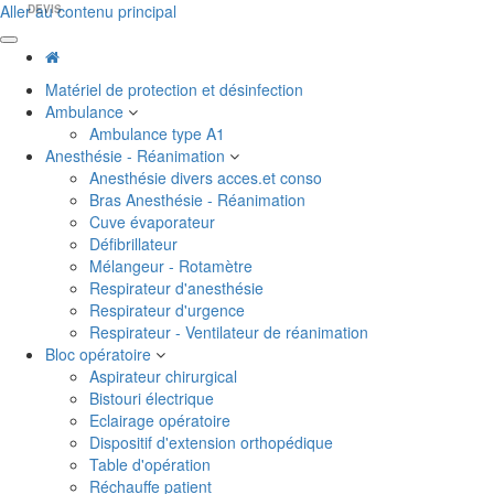
Aller au contenu principal
DEVIS
Matériel de protection et désinfection
Ambulance
Ambulance type A1
Anesthésie - Réanimation
Anesthésie divers acces.et conso
Bras Anesthésie - Réanimation
Cuve évaporateur
Défibrillateur
Mélangeur - Rotamètre
Respirateur d'anesthésie
Respirateur d'urgence
Respirateur - Ventilateur de réanimation
Bloc opératoire
Aspirateur chirurgical
Bistouri électrique
Eclairage opératoire
Dispositif d'extension orthopédique
Table d'opération
Réchauffe patient