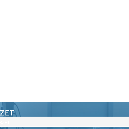
ZET
ARZET