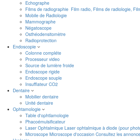
Echographe
Films de radiographie
Film radio, Films de radiologie, Fi
Mobile de Radiologie
Mammographe
Négatoscope
Osthéodensitomètre
Radioprotection
Endoscopie
Colonne compléte
Processeur video
Source de lumière froide
Endoscope rigide
Endoscope souple
Insufflateur CO2
Dentaire
Mobilier dentaire
Unité dentaire
Ophtamologie
Table d'ophtlamologie
Phacoémulsificateur
Laser Ophtalmique
Laser ophtalmique à diode (pour phot
Microscope
Microscope d'occasion Consultez les annonces 