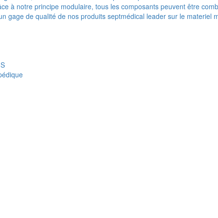
e à notre principe modulaire, tous les composants peuvent être combi
t un gage de qualité de nos produits septmédical leader sur le materiel 
IS
opédique