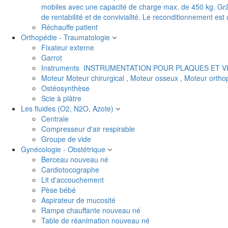
mobiles avec une capacité de charge max. de 450 kg. Grâc
de rentabilité et de convivialité. Le reconditionnement es
Réchauffe patient
Orthopédie - Traumatologie
Fixateur externe
Garrot
Instruments
INSTRUMENTATION POUR PLAQUES ET V
Moteur
Moteur chirurgical , Moteur osseux , Moteur orth
Ostéosynthèse
Scie à plâtre
Les fluides (O2, N2O, Azote)
Centrale
Compresseur d'air respirable
Groupe de vide
Gynécologie - Obstétrique
Berceau nouveau né
Cardiotocographe
Lit d'accouchement
Pèse bébé
Aspirateur de mucosité
Rampe chauffante nouveau né
Table de réanimation nouveau né