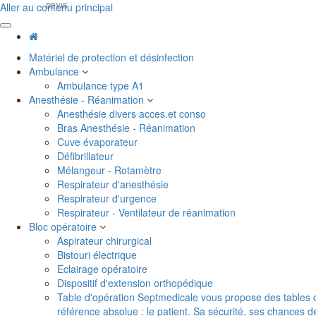
Aller au contenu principal
DEVIS
Matériel de protection et désinfection
Ambulance
Ambulance type A1
Anesthésie - Réanimation
Anesthésie divers acces.et conso
Bras Anesthésie - Réanimation
Cuve évaporateur
Défibrillateur
Mélangeur - Rotamètre
Respirateur d'anesthésie
Respirateur d'urgence
Respirateur - Ventilateur de réanimation
Bloc opératoire
Aspirateur chirurgical
Bistouri électrique
Eclairage opératoire
Dispositif d'extension orthopédique
Table d'opération
Septmedicale vous propose des tables d'o
référence absolue : le patient. Sa sécurité, ses chances 