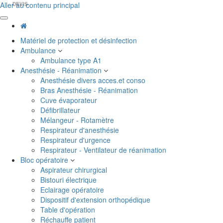
Aller au contenu principal
DEVIS
Matériel de protection et désinfection
Ambulance
Ambulance type A1
Anesthésie - Réanimation
Anesthésie divers acces.et conso
Bras Anesthésie - Réanimation
Cuve évaporateur
Défibrillateur
Mélangeur - Rotamètre
Respirateur d'anesthésie
Respirateur d'urgence
Respirateur - Ventilateur de réanimation
Bloc opératoire
Aspirateur chirurgical
Bistouri électrique
Eclairage opératoire
Dispositif d'extension orthopédique
Table d'opération
Réchauffe patient