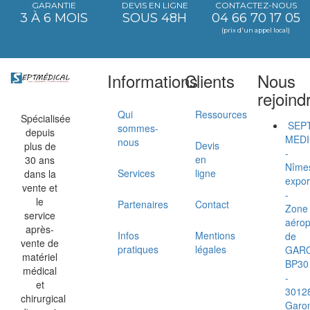
GARANTIE
DEVIS EN LIGNE
CONTACTEZ-NOUS
3 À 6 MOIS
SOUS 48H
04 66 70 17 05
(prix d'un appel local)
Informations
Clients
Nous
rejoind
Qui
Ressources
Spécialisée
SEP
sommes-
depuis
MEDI
nous
Devis
plus de
-
en
30 ans
Nîme
Services
ligne
dans la
expor
vente et
-
le
Partenaires
Contact
Zone
service
aérop
après-
Infos
Mentions
de
vente de
pratiques
légales
GAR
matériel
BP30
médical
-
et
3012
chirurgical
Garo