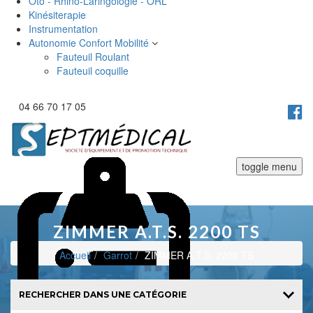
Oto - Rhino-Laringologie - ORL
Kinésiterapie
Instrumentation
Autonomie Confort Mobilité
Fauteuil Roulant
Fauteuil coquille
04 66 70 17 05
toggle menu
ZIMMER A.T.S. 2200 TS
Accueil
Garrot
ZIMMER A.T.S. 2200 TS