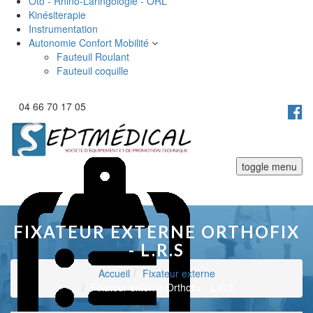
Oto - Rhino-Laringologie - ORL
Kinésiterapie
Instrumentation
Autonomie Confort Mobilité
Fauteuil Roulant
Fauteuil coquille
04 66 70 17 05
toggle menu
FIXATEUR EXTERNE ORTHOFIX
- L.R.S
Accueil
Fixateur externe
Fixateur externe Orthofix - L.R.S