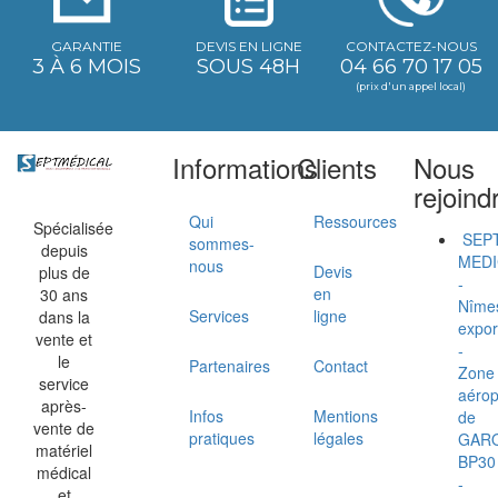
GARANTIE
DEVIS EN LIGNE
CONTACTEZ-NOUS
3 À 6 MOIS
SOUS 48H
04 66 70 17 05
(prix d'un appel local)
Informations
Clients
Nous
rejoind
Qui
Ressources
Spécialisée
SEP
sommes-
depuis
MEDI
nous
Devis
plus de
-
en
30 ans
Nîme
Services
ligne
dans la
expor
vente et
-
le
Partenaires
Contact
Zone
service
aérop
après-
Infos
Mentions
de
vente de
pratiques
légales
GAR
matériel
BP30
médical
-
et