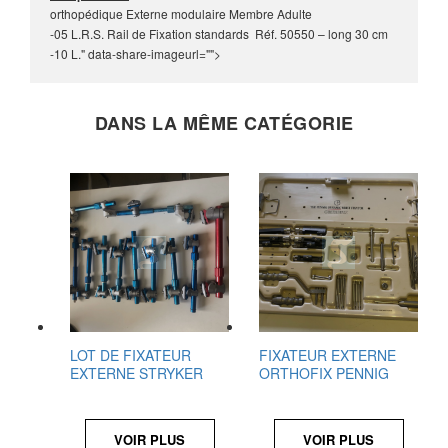
orthopédique Externe modulaire Membre Adulte
-05 L.R.S. Rail de Fixation standards Réf. 50550 – long 30 cm
-10 L." data-share-imageurl="">
DANS LA MÊME CATÉGORIE
LOT DE FIXATEUR
FIXATEUR EXTERNE
EXTERNE STRYKER
ORTHOFIX PENNIG
VOIR PLUS
VOIR PLUS