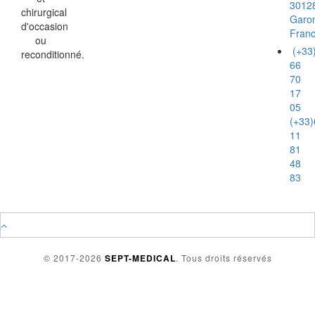
3012
chirurgical
Garo
d'occasion
Fran
ou
(+33
reconditionné.
66
70
17
05
(+33)
11
81
48
83
© 2017-2026
SEPT-MEDICAL
. Tous droits réservés