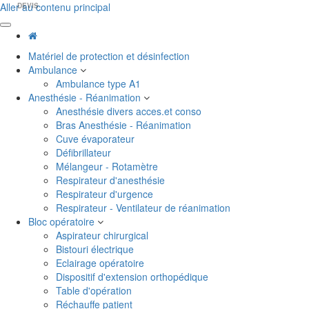
Aller au contenu principal
DEVIS
Matériel de protection et désinfection
Ambulance
Ambulance type A1
Anesthésie - Réanimation
Anesthésie divers acces.et conso
Bras Anesthésie - Réanimation
Cuve évaporateur
Défibrillateur
Mélangeur - Rotamètre
Respirateur d'anesthésie
Respirateur d'urgence
Respirateur - Ventilateur de réanimation
Bloc opératoire
Aspirateur chirurgical
Bistouri électrique
Eclairage opératoire
Dispositif d'extension orthopédique
Table d'opération
Réchauffe patient