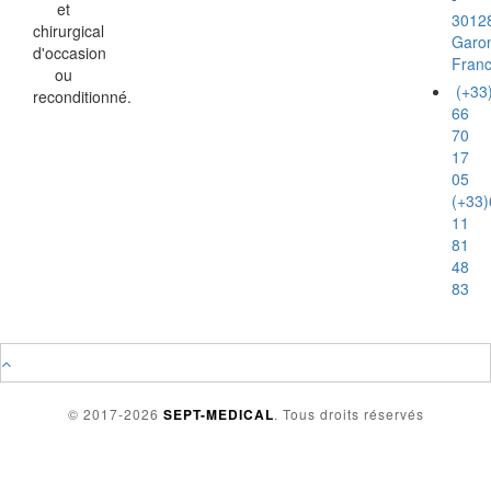
et
3012
chirurgical
Garo
d'occasion
Fran
ou
(+33
reconditionné.
66
70
17
05
(+33)
11
81
48
83
© 2017-2026
SEPT-MEDICAL
. Tous droits réservés