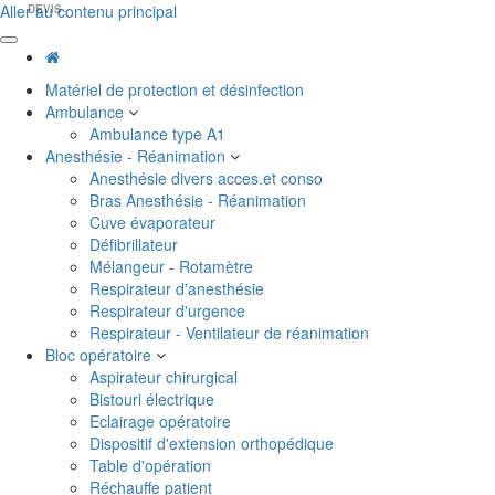
Aller au contenu principal
DEVIS
Matériel de protection et désinfection
Ambulance
Ambulance type A1
Anesthésie - Réanimation
Anesthésie divers acces.et conso
Bras Anesthésie - Réanimation
Cuve évaporateur
Défibrillateur
Mélangeur - Rotamètre
Respirateur d'anesthésie
Respirateur d'urgence
Respirateur - Ventilateur de réanimation
Bloc opératoire
Aspirateur chirurgical
Bistouri électrique
Eclairage opératoire
Dispositif d'extension orthopédique
Table d'opération
Réchauffe patient