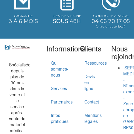
GARANTIE
DEVIS EN LIGNE
CONTACTEZ-NOUS
3 À 6 MOIS
SOUS 48H
04 66 70 17 05
(prix d'un appel local)
Informations
Clients
Nous
rejoind
Qui
Ressources
Spécialisée
SEP
sommes-
depuis
MEDI
nous
Devis
plus de
-
en
30 ans
Nîme
Services
ligne
dans la
expor
vente et
-
le
Partenaires
Contact
Zone
service
aérop
après-
Infos
Mentions
de
vente de
pratiques
légales
GAR
matériel
BP30
médical
-