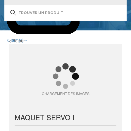
0
item(s)
< Retour
CHARGEMENT DES IMAGES
MAQUET SERVO I