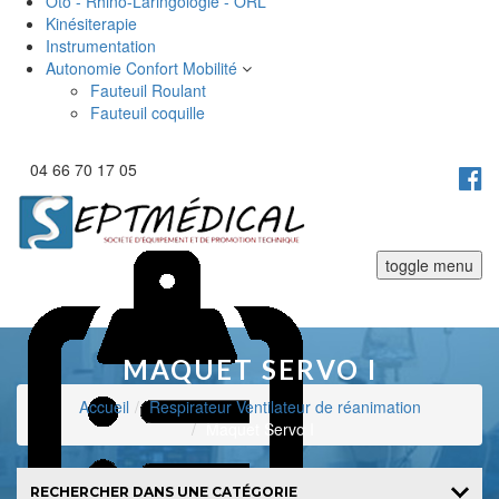
Oto - Rhino-Laringologie - ORL
Kinésiterapie
Instrumentation
Autonomie Confort Mobilité
Fauteuil Roulant
Fauteuil coquille
04 66 70 17 05
toggle menu
MAQUET SERVO I
Accueil
Respirateur Ventilateur de réanimation
Maquet Servo I