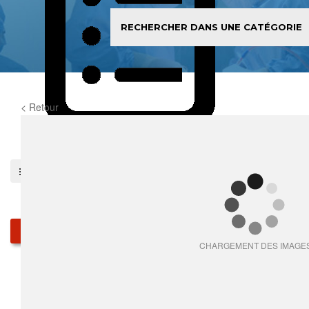
< Retour
0
item(s)
Pieces détachées
Produits
CHARGEMENT DES IMAGE
Qui sommes-nous
Services