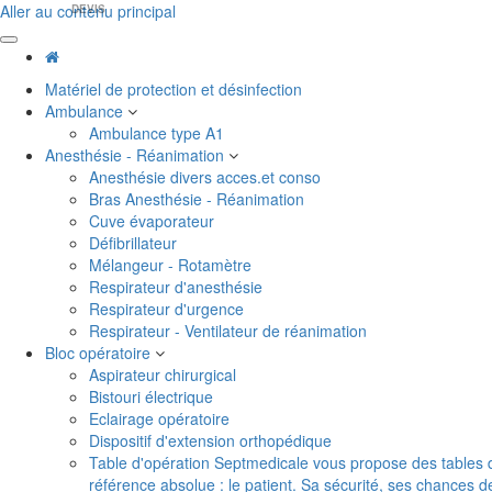
Aller au contenu principal
DEVIS
Matériel de protection et désinfection
Ambulance
Ambulance type A1
Anesthésie - Réanimation
Anesthésie divers acces.et conso
Bras Anesthésie - Réanimation
Cuve évaporateur
Défibrillateur
Mélangeur - Rotamètre
Respirateur d'anesthésie
Respirateur d'urgence
Respirateur - Ventilateur de réanimation
Bloc opératoire
Aspirateur chirurgical
Bistouri électrique
Eclairage opératoire
Dispositif d'extension orthopédique
Table d'opération
Septmedicale vous propose des tables d'o
référence absolue : le patient. Sa sécurité, ses chances 