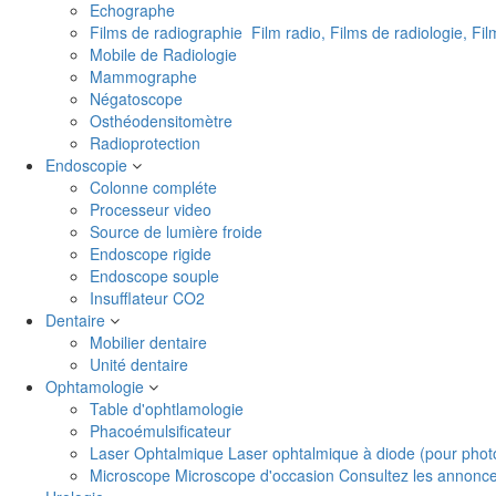
Echographe
Films de radiographie
Film radio, Films de radiologie, Fi
Mobile de Radiologie
Mammographe
Négatoscope
Osthéodensitomètre
Radioprotection
Endoscopie
Colonne compléte
Processeur video
Source de lumière froide
Endoscope rigide
Endoscope souple
Insufflateur CO2
Dentaire
Mobilier dentaire
Unité dentaire
Ophtamologie
Table d'ophtlamologie
Phacoémulsificateur
Laser Ophtalmique
Laser ophtalmique à diode (pour phot
Microscope
Microscope d'occasion Consultez les annonces 