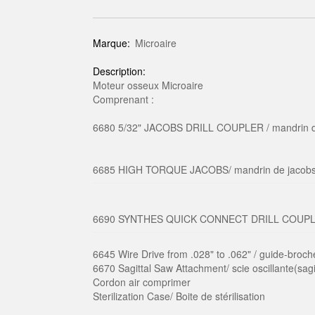
Marque:
Microaire
Description:
Moteur osseux Microaire
Comprenant :
6680 5/32" JACOBS DRILL COUPLER / mandrin d
6685 HIGH TORQUE JACOBS/ mandrin de jacob
6690 SYNTHES QUICK CONNECT DRILL COUPLER /
6645 Wire Drive from .028" to .062" / guide-broc
6670 Sagittal Saw Attachment/ scie oscillante(sagi
Cordon air comprimer
Sterilization Case/ Boite de stérilisation