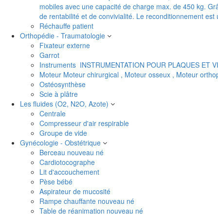
mobiles avec une capacité de charge max. de 450 kg. Grâc
de rentabilité et de convivialité. Le reconditionnement es
Réchauffe patient
Orthopédie - Traumatologie
Fixateur externe
Garrot
Instruments
INSTRUMENTATION POUR PLAQUES ET V
Moteur
Moteur chirurgical , Moteur osseux , Moteur orth
Ostéosynthèse
Scie à plâtre
Les fluides (O2, N2O, Azote)
Centrale
Compresseur d'air respirable
Groupe de vide
Gynécologie - Obstétrique
Berceau nouveau né
Cardiotocographe
Lit d'accouchement
Pèse bébé
Aspirateur de mucosité
Rampe chauffante nouveau né
Table de réanimation nouveau né