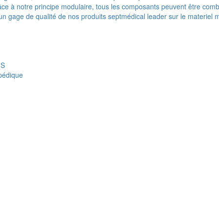
e à notre principe modulaire, tous les composants peuvent être combi
t un gage de qualité de nos produits septmédical leader sur le materiel 
IS
opédique