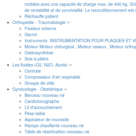
mobiles avec une capacité de charge max. de 450 kg. Grâc
de rentabilité et de convivialité. Le reconditionnement es
Réchauffe patient
Orthopédie - Traumatologie
Fixateur externe
Garrot
Instruments
INSTRUMENTATION POUR PLAQUES ET V
Moteur
Moteur chirurgical , Moteur osseux , Moteur orth
Ostéosynthèse
Scie à plâtre
Les fluides (O2, N2O, Azote)
Centrale
Compresseur d'air respirable
Groupe de vide
Gynécologie - Obstétrique
Berceau nouveau né
Cardiotocographe
Lit d'accouchement
Pèse bébé
Aspirateur de mucosité
Rampe chauffante nouveau né
Table de réanimation nouveau né