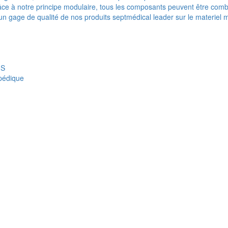
e à notre principe modulaire, tous les composants peuvent être combi
t un gage de qualité de nos produits septmédical leader sur le materiel 
IS
opédique