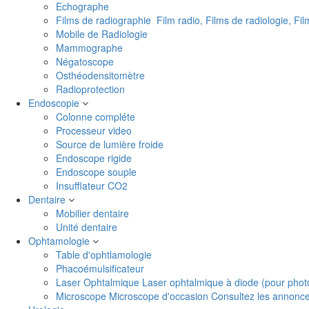
Echographe
Films de radiographie
Film radio, Films de radiologie, Fi
Mobile de Radiologie
Mammographe
Négatoscope
Osthéodensitomètre
Radioprotection
Endoscopie
Colonne compléte
Processeur video
Source de lumière froide
Endoscope rigide
Endoscope souple
Insufflateur CO2
Dentaire
Mobilier dentaire
Unité dentaire
Ophtamologie
Table d'ophtlamologie
Phacoémulsificateur
Laser Ophtalmique
Laser ophtalmique à diode (pour phot
Microscope
Microscope d'occasion Consultez les annonces 