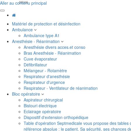
Aller au contenu principal
DEVIS
Matériel de protection et désinfection
Ambulance
Ambulance type A1
Anesthésie - Réanimation
Anesthésie divers acces.et conso
Bras Anesthésie - Réanimation
Cuve évaporateur
Défibrillateur
Mélangeur - Rotamètre
Respirateur d'anesthésie
Respirateur d'urgence
Respirateur - Ventilateur de réanimation
Bloc opératoire
Aspirateur chirurgical
Bistouri électrique
Eclairage opératoire
Dispositif d'extension orthopédique
Table d'opération
Septmedicale vous propose des tables d'o
référence absolue : le patient. Sa sécurité, ses chances 