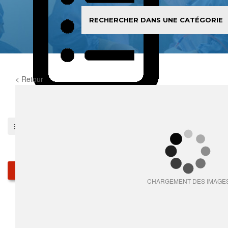
< Retour
0
item(s)
Pieces détachées
Produits
CHARGEMENT DES IMAGE
Qui sommes-nous
Services