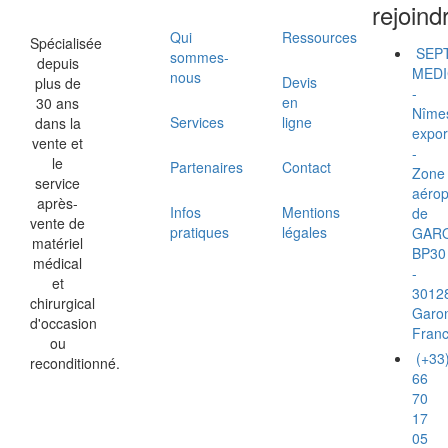
rejoind
Qui
Ressources
Spécialisée
SEP
sommes-
depuis
MEDI
nous
Devis
plus de
-
en
30 ans
Nîme
Services
ligne
dans la
expor
vente et
-
le
Partenaires
Contact
Zone
service
aérop
après-
Infos
Mentions
de
vente de
pratiques
légales
GAR
matériel
BP30
médical
-
et
3012
chirurgical
Garo
d'occasion
Fran
ou
(+33
reconditionné.
66
70
17
05