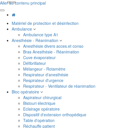
Aller au contenu principal
DEVIS
Matériel de protection et désinfection
Ambulance
Ambulance type A1
Anesthésie - Réanimation
Anesthésie divers acces.et conso
Bras Anesthésie - Réanimation
Cuve évaporateur
Défibrillateur
Mélangeur - Rotamètre
Respirateur d'anesthésie
Respirateur d'urgence
Respirateur - Ventilateur de réanimation
Bloc opératoire
Aspirateur chirurgical
Bistouri électrique
Eclairage opératoire
Dispositif d'extension orthopédique
Table d'opération
Réchauffe patient