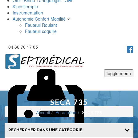
Oto - Rhino-Laringologie - ORL
Kinésiterapie
Instrumentation
Autonomie Confort Mobilité
Fauteuil Roulant
Fauteuil coquille
04 66 70 17 05
toggle menu
SECA 735
Accueil
Pèse bébé
SECA 735