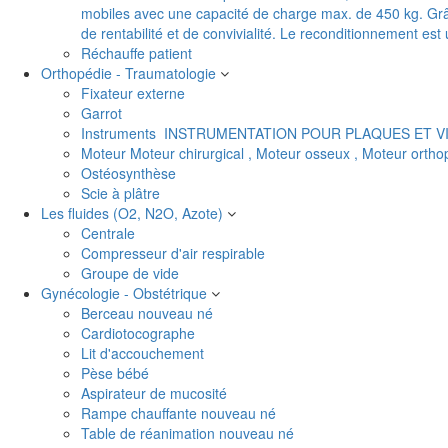
mobiles avec une capacité de charge max. de 450 kg. Grâc
de rentabilité et de convivialité. Le reconditionnement es
Réchauffe patient
Orthopédie - Traumatologie
Fixateur externe
Garrot
Instruments
INSTRUMENTATION POUR PLAQUES ET V
Moteur
Moteur chirurgical , Moteur osseux , Moteur orth
Ostéosynthèse
Scie à plâtre
Les fluides (O2, N2O, Azote)
Centrale
Compresseur d'air respirable
Groupe de vide
Gynécologie - Obstétrique
Berceau nouveau né
Cardiotocographe
Lit d'accouchement
Pèse bébé
Aspirateur de mucosité
Rampe chauffante nouveau né
Table de réanimation nouveau né