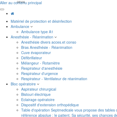
Aller au contenu principal
DEVIS
Matériel de protection et désinfection
Ambulance
Ambulance type A1
Anesthésie - Réanimation
Anesthésie divers acces.et conso
Bras Anesthésie - Réanimation
Cuve évaporateur
Défibrillateur
Mélangeur - Rotamètre
Respirateur d'anesthésie
Respirateur d'urgence
Respirateur - Ventilateur de réanimation
Bloc opératoire
Aspirateur chirurgical
Bistouri électrique
Eclairage opératoire
Dispositif d'extension orthopédique
Table d'opération
Septmedicale vous propose des tables d'o
référence absolue : le patient. Sa sécurité, ses chances 