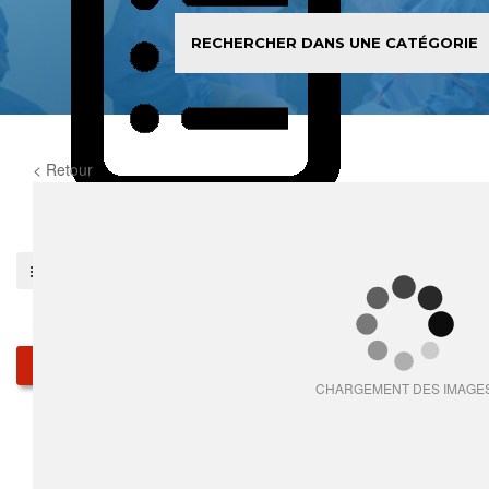
< Retour
0
item(s)
Pieces détachées
Produits
CHARGEMENT DES IMAGE
Qui sommes-nous
Services