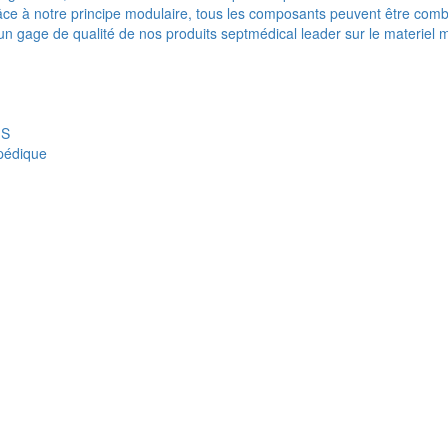
e à notre principe modulaire, tous les composants peuvent être combi
t un gage de qualité de nos produits septmédical leader sur le materiel 
IS
opédique