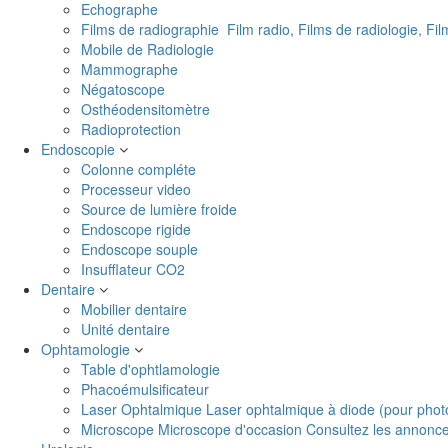
Echographe
Films de radiographie
Film radio, Films de radiologie, Fi
Mobile de Radiologie
Mammographe
Négatoscope
Osthéodensitomètre
Radioprotection
Endoscopie
Colonne compléte
Processeur video
Source de lumière froide
Endoscope rigide
Endoscope souple
Insufflateur CO2
Dentaire
Mobilier dentaire
Unité dentaire
Ophtamologie
Table d'ophtlamologie
Phacoémulsificateur
Laser Ophtalmique
Laser ophtalmique à diode (pour phot
Microscope
Microscope d'occasion Consultez les annonces 