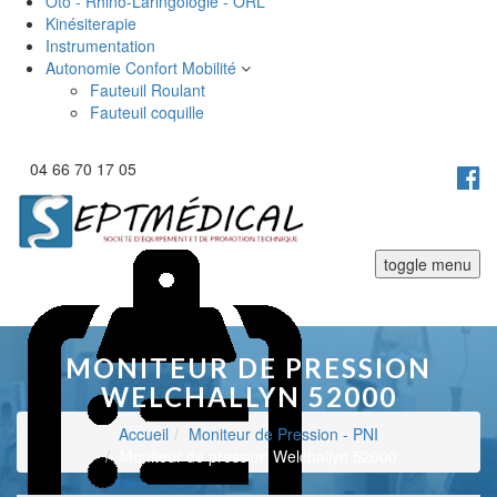
Oto - Rhino-Laringologie - ORL
Kinésiterapie
Instrumentation
Autonomie Confort Mobilité
Fauteuil Roulant
Fauteuil coquille
04 66 70 17 05
toggle menu
MONITEUR DE PRESSION
WELCHALLYN 52000
Accueil
Moniteur de Pression - PNI
Moniteur de pression Welchallyn 52000