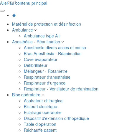
Aller au contenu principal
DEVIS
Matériel de protection et désinfection
Ambulance
Ambulance type A1
Anesthésie - Réanimation
Anesthésie divers acces.et conso
Bras Anesthésie - Réanimation
Cuve évaporateur
Défibrillateur
Mélangeur - Rotamètre
Respirateur d'anesthésie
Respirateur d'urgence
Respirateur - Ventilateur de réanimation
Bloc opératoire
Aspirateur chirurgical
Bistouri électrique
Eclairage opératoire
Dispositif d'extension orthopédique
Table d'opération
Réchauffe patient