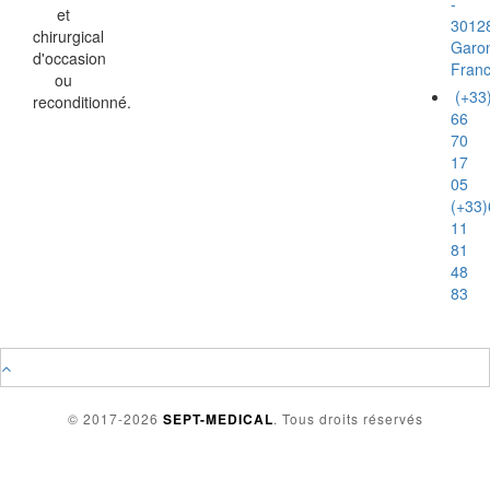
-
et
3012
chirurgical
Garo
d'occasion
Fran
ou
(+33
reconditionné.
66
70
17
05
(+33)
11
81
48
83
© 2017-2026
SEPT-MEDICAL
. Tous droits réservés