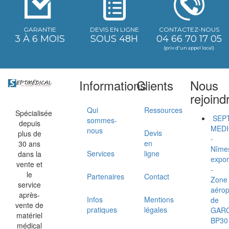
GARANTIE
DEVIS EN LIGNE
CONTACTEZ-NOUS
3 À 6 MOIS
SOUS 48H
04 66 70 17 05
(prix d'un appel local)
Informations
Clients
Nous
rejoind
Qui
Ressources
Spécialisée
SEP
sommes-
depuis
MEDI
nous
Devis
plus de
-
en
30 ans
Nîme
Services
ligne
dans la
expor
vente et
-
le
Partenaires
Contact
Zone
service
aérop
après-
Infos
Mentions
de
vente de
pratiques
légales
GAR
matériel
BP30
médical