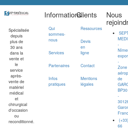
Informations
Clients
Nous
rejoind
Qui
Ressources
Spécialisée
SEP
sommes-
depuis
MEDI
nous
Devis
plus de
-
en
30 ans
Nîme
Services
ligne
dans la
expor
vente et
-
le
Partenaires
Contact
Zone
service
aérop
après-
Infos
Mentions
de
vente de
pratiques
légales
GAR
matériel
BP30
médical
-
et
3012
chirurgical
Garo
d'occasion
Fran
ou
(+33
reconditionné.
66