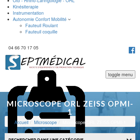
Oto - Rhino-Laringologie - ORL
Kinésiterapie
Instrumentation
Autonomie Confort Mobilité
Fauteuil Roulant
Fauteuil coquille
04 66 70 17 05
toggle menu
MICROSCOPE ORL ZEISS OPMI-
1
Accueil
Microscope
Microscope ORL ZEISS OPMI-1