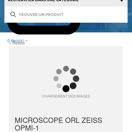
0
item(s)
< Retour
CHARGEMENT DES IMAGES
MICROSCOPE ORL ZEISS
OPMI-1