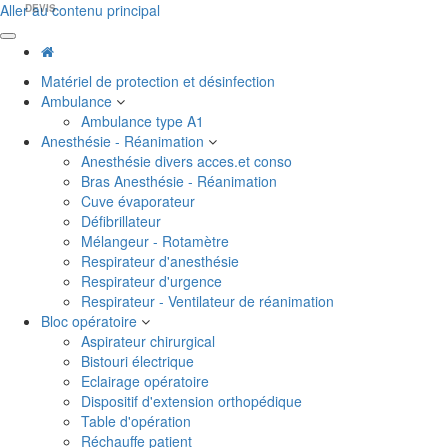
Aller au contenu principal
DEVIS
Matériel de protection et désinfection
Ambulance
Ambulance type A1
Anesthésie - Réanimation
Anesthésie divers acces.et conso
Bras Anesthésie - Réanimation
Cuve évaporateur
Défibrillateur
Mélangeur - Rotamètre
Respirateur d'anesthésie
Respirateur d'urgence
Respirateur - Ventilateur de réanimation
Bloc opératoire
Aspirateur chirurgical
Bistouri électrique
Eclairage opératoire
Dispositif d'extension orthopédique
Table d'opération
Réchauffe patient