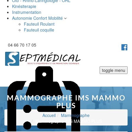
Oto - Rhino-Laringologie - ORL
Kinésiterapie
Instrumentation
Autonomie Confort Mobilité
Fauteuil Roulant
Fauteuil coquille
04 66 70 17 05
toggle menu
MAMMOGRAPHE IMS MAMMO
PLUS
Accueil
Mammographe
Mammographe IMS MAMMO PLUS