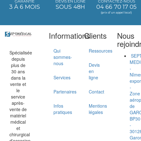
GARANTIE
DEVIS EN LIGNE
CONTACTEZ-NOUS
3 À 6 MOIS
SOUS 48H
04 66 70 17 05
(prix d'un appel local)
Informations
Clients
Nous
rejoind
Qui
Ressources
Spécialisée
SEP
sommes-
depuis
MEDI
nous
Devis
plus de
-
en
30 ans
Nîme
Services
ligne
dans la
expor
vente et
-
le
Partenaires
Contact
Zone
service
aérop
après-
Infos
Mentions
de
vente de
pratiques
légales
GAR
matériel
BP30
médical
-
et
3012
chirurgical
Garo
d'occasion