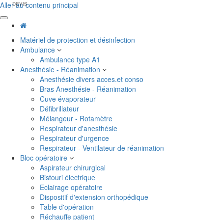
Aller au contenu principal
DEVIS
Matériel de protection et désinfection
Ambulance
Ambulance type A1
Anesthésie - Réanimation
Anesthésie divers acces.et conso
Bras Anesthésie - Réanimation
Cuve évaporateur
Défibrillateur
Mélangeur - Rotamètre
Respirateur d'anesthésie
Respirateur d'urgence
Respirateur - Ventilateur de réanimation
Bloc opératoire
Aspirateur chirurgical
Bistouri électrique
Eclairage opératoire
Dispositif d'extension orthopédique
Table d'opération
Réchauffe patient