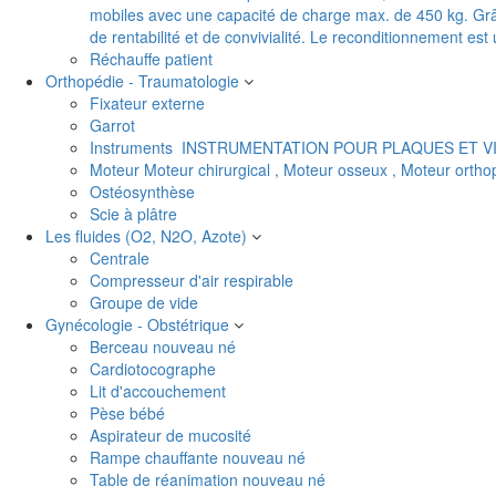
mobiles avec une capacité de charge max. de 450 kg. Grâc
de rentabilité et de convivialité. Le reconditionnement es
Réchauffe patient
Orthopédie - Traumatologie
Fixateur externe
Garrot
Instruments
INSTRUMENTATION POUR PLAQUES ET V
Moteur
Moteur chirurgical , Moteur osseux , Moteur orth
Ostéosynthèse
Scie à plâtre
Les fluides (O2, N2O, Azote)
Centrale
Compresseur d'air respirable
Groupe de vide
Gynécologie - Obstétrique
Berceau nouveau né
Cardiotocographe
Lit d'accouchement
Pèse bébé
Aspirateur de mucosité
Rampe chauffante nouveau né
Table de réanimation nouveau né