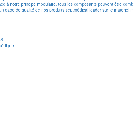
e à notre principe modulaire, tous les composants peuvent être combi
t un gage de qualité de nos produits septmédical leader sur le materiel 
IS
opédique