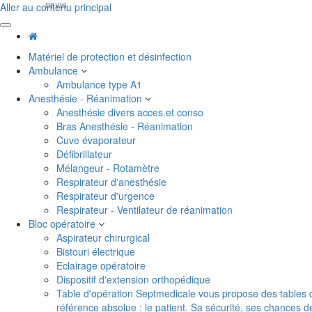
Aller au contenu principal
DEVIS
Matériel de protection et désinfection
Ambulance
Ambulance type A1
Anesthésie - Réanimation
Anesthésie divers acces.et conso
Bras Anesthésie - Réanimation
Cuve évaporateur
Défibrillateur
Mélangeur - Rotamètre
Respirateur d'anesthésie
Respirateur d'urgence
Respirateur - Ventilateur de réanimation
Bloc opératoire
Aspirateur chirurgical
Bistouri électrique
Eclairage opératoire
Dispositif d'extension orthopédique
Table d'opération
Septmedicale vous propose des tables d'o
référence absolue : le patient. Sa sécurité, ses chances 