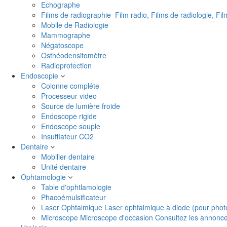
Echographe
Films de radiographie
Film radio, Films de radiologie, Fi
Mobile de Radiologie
Mammographe
Négatoscope
Osthéodensitomètre
Radioprotection
Endoscopie
Colonne compléte
Processeur video
Source de lumière froide
Endoscope rigide
Endoscope souple
Insufflateur CO2
Dentaire
Mobilier dentaire
Unité dentaire
Ophtamologie
Table d'ophtlamologie
Phacoémulsificateur
Laser Ophtalmique
Laser ophtalmique à diode (pour phot
Microscope
Microscope d'occasion Consultez les annonces 