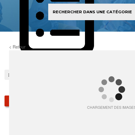
< Retour
0
item(s)
Pieces détachées
Produits
CHARGEMENT DES IMAGE
Qui sommes-nous
Services