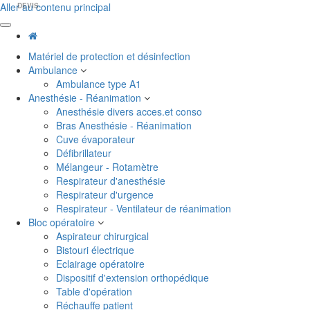
Aller au contenu principal
DEVIS
Matériel de protection et désinfection
Ambulance
Ambulance type A1
Anesthésie - Réanimation
Anesthésie divers acces.et conso
Bras Anesthésie - Réanimation
Cuve évaporateur
Défibrillateur
Mélangeur - Rotamètre
Respirateur d'anesthésie
Respirateur d'urgence
Respirateur - Ventilateur de réanimation
Bloc opératoire
Aspirateur chirurgical
Bistouri électrique
Eclairage opératoire
Dispositif d'extension orthopédique
Table d'opération
Réchauffe patient