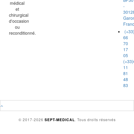
BP30
médical
-
et
3012
chirurgical
Garo
d'occasion
Fran
ou
(+33
reconditionné.
66
70
17
05
(+33)
11
81
48
83
© 2017-2026
SEPT-MEDICAL
. Tous droits réservés