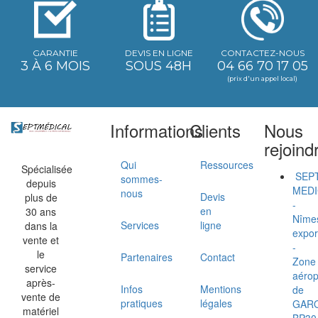
GARANTIE
DEVIS EN LIGNE
CONTACTEZ-NOUS
3 À 6 MOIS
SOUS 48H
04 66 70 17 05
(prix d'un appel local)
Informations
Clients
Nous
rejoind
Qui
Ressources
Spécialisée
SEP
sommes-
depuis
MEDI
nous
Devis
plus de
-
en
30 ans
Nîme
Services
ligne
dans la
expor
vente et
-
le
Partenaires
Contact
Zone
service
aérop
après-
Infos
Mentions
de
vente de
pratiques
légales
GAR
matériel