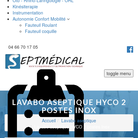
Oto - Rhino-Laringologie - ORL
Kinésiterapie
Instrumentation
Autonomie Confort Mobilité
Fauteuil Roulant
Fauteuil coquille
04 66 70 17 05
toggle menu
LAVABO ASEPTIQUE HYCO 2
POSTES INOX
Accueil
Lavabo aseptique
Lavabo aseptique HYCO 2 postes Inox