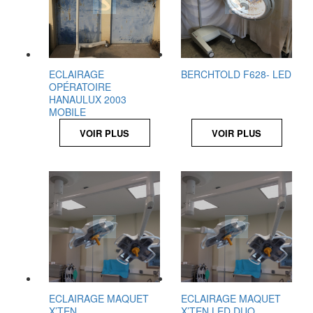
ECLAIRAGE
BERCHTOLD F628- LED
OPÉRATOIRE
HANAULUX 2003
MOBILE
VOIR PLUS
VOIR PLUS
ECLAIRAGE MAQUET
ECLAIRAGE MAQUET
X’TEN
X’TEN LED DUO