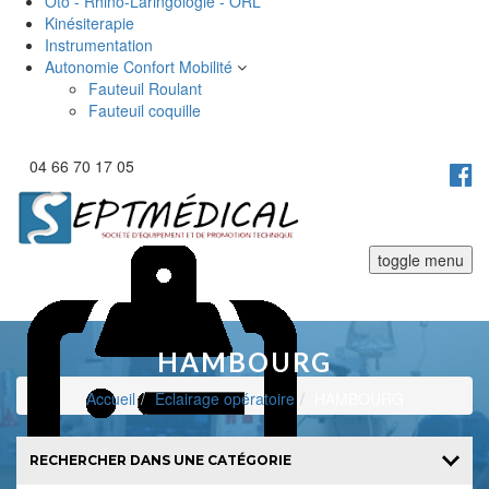
Oto - Rhino-Laringologie - ORL
Kinésiterapie
Instrumentation
Autonomie Confort Mobilité
Fauteuil Roulant
Fauteuil coquille
04 66 70 17 05
toggle menu
HAMBOURG
Accueil
Eclairage opératoire
HAMBOURG