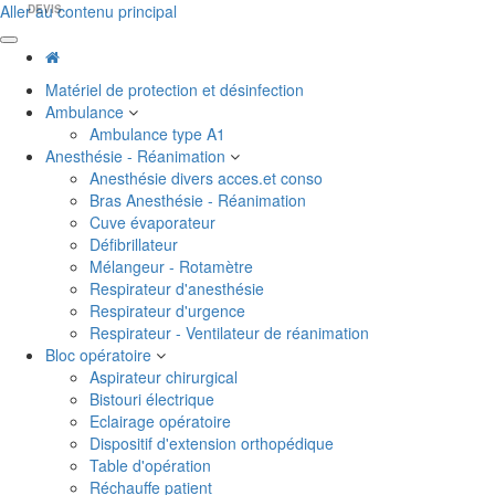
Aller au contenu principal
DEVIS
Matériel de protection et désinfection
Ambulance
Ambulance type A1
Anesthésie - Réanimation
Anesthésie divers acces.et conso
Bras Anesthésie - Réanimation
Cuve évaporateur
Défibrillateur
Mélangeur - Rotamètre
Respirateur d'anesthésie
Respirateur d'urgence
Respirateur - Ventilateur de réanimation
Bloc opératoire
Aspirateur chirurgical
Bistouri électrique
Eclairage opératoire
Dispositif d'extension orthopédique
Table d'opération
Réchauffe patient