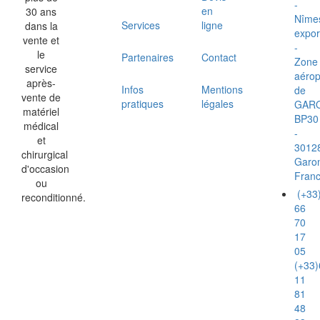
-
en
30 ans
Nîme
Services
ligne
dans la
expor
vente et
-
le
Partenaires
Contact
Zone
service
aérop
après-
Infos
Mentions
de
vente de
pratiques
légales
GAR
matériel
BP30
médical
-
et
3012
chirurgical
Garo
d'occasion
Fran
ou
(+33
reconditionné.
66
70
17
05
(+33)
11
81
48