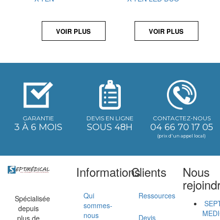
VOIR PLUS
VOIR PLUS
GARANTIE
DEVIS EN LIGNE
CONTACTEZ-NOUS
3 À 6 MOIS
SOUS 48H
04 66 70 17 05
(prix d'un appel local)
Informations
Clients
Nous
rejoind
Qui
Ressources
Spécialisée
SEP
sommes-
depuis
MEDI
nous
Devis
plus de