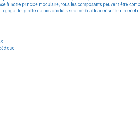
e à notre principe modulaire, tous les composants peuvent être combi
t un gage de qualité de nos produits septmédical leader sur le materiel 
IS
opédique