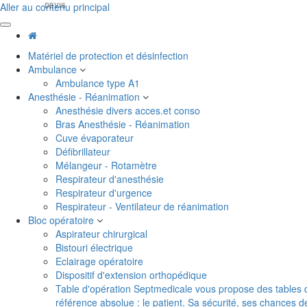
Aller au contenu principal
DEVIS
Matériel de protection et désinfection
Ambulance
Ambulance type A1
Anesthésie - Réanimation
Anesthésie divers acces.et conso
Bras Anesthésie - Réanimation
Cuve évaporateur
Défibrillateur
Mélangeur - Rotamètre
Respirateur d'anesthésie
Respirateur d'urgence
Respirateur - Ventilateur de réanimation
Bloc opératoire
Aspirateur chirurgical
Bistouri électrique
Eclairage opératoire
Dispositif d'extension orthopédique
Table d'opération
Septmedicale vous propose des tables d'o
référence absolue : le patient. Sa sécurité, ses chances 