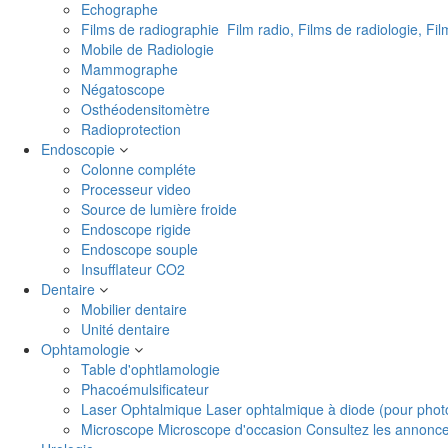
Echographe
Films de radiographie
Film radio, Films de radiologie, Fi
Mobile de Radiologie
Mammographe
Négatoscope
Osthéodensitomètre
Radioprotection
Endoscopie
Colonne compléte
Processeur video
Source de lumière froide
Endoscope rigide
Endoscope souple
Insufflateur CO2
Dentaire
Mobilier dentaire
Unité dentaire
Ophtamologie
Table d'ophtlamologie
Phacoémulsificateur
Laser Ophtalmique
Laser ophtalmique à diode (pour phot
Microscope
Microscope d'occasion Consultez les annonces 