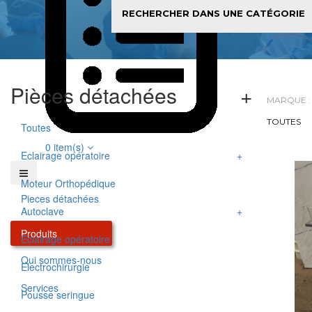
Pièces détachées
MARQUE :
Toutes
0
item(s)
Eclairage opératoire
Moteur Orthopédique
Lampes
Pieces détachées
Autoclave
Poignée stérilisable
Produits
Eclairage opératoire
Support de Lampe
Enregisteur papier
Qui sommes-nous
Electrochirurgie
Services
Pousse seringue