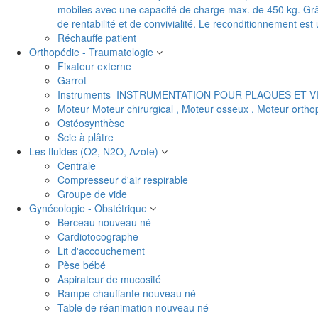
mobiles avec une capacité de charge max. de 450 kg. Grâc
de rentabilité et de convivialité. Le reconditionnement es
Réchauffe patient
Orthopédie - Traumatologie
Fixateur externe
Garrot
Instruments
INSTRUMENTATION POUR PLAQUES ET V
Moteur
Moteur chirurgical , Moteur osseux , Moteur orth
Ostéosynthèse
Scie à plâtre
Les fluides (O2, N2O, Azote)
Centrale
Compresseur d'air respirable
Groupe de vide
Gynécologie - Obstétrique
Berceau nouveau né
Cardiotocographe
Lit d'accouchement
Pèse bébé
Aspirateur de mucosité
Rampe chauffante nouveau né
Table de réanimation nouveau né