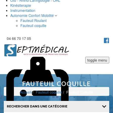
Oto - Rhino-Laringologie - ORL
Kinésiterapie
Instrumentation
Autonomie Confort Mobilité
Fauteuil Roulant
Fauteuil coquille
04 66 70 17 05
toggle menu
FAUTEUIL COQUILLE
Accueil
Fauteuil coquille
Fauteuil Coquille