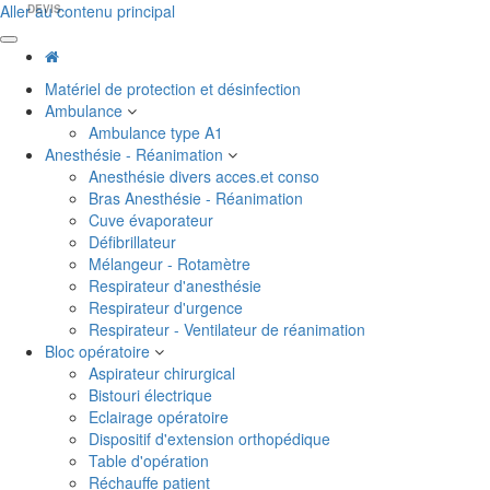
Aller au contenu principal
DEVIS
Matériel de protection et désinfection
Ambulance
Ambulance type A1
Anesthésie - Réanimation
Anesthésie divers acces.et conso
Bras Anesthésie - Réanimation
Cuve évaporateur
Défibrillateur
Mélangeur - Rotamètre
Respirateur d'anesthésie
Respirateur d'urgence
Respirateur - Ventilateur de réanimation
Bloc opératoire
Aspirateur chirurgical
Bistouri électrique
Eclairage opératoire
Dispositif d'extension orthopédique
Table d'opération
Réchauffe patient