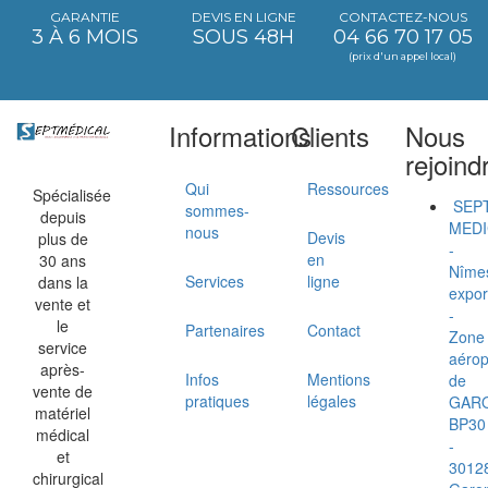
GARANTIE
DEVIS EN LIGNE
CONTACTEZ-NOUS
3 À 6 MOIS
SOUS 48H
04 66 70 17 05
(prix d'un appel local)
Informations
Clients
Nous
rejoind
Qui
Ressources
Spécialisée
SEP
sommes-
depuis
MEDI
nous
Devis
plus de
-
en
30 ans
Nîme
Services
ligne
dans la
expor
vente et
-
le
Partenaires
Contact
Zone
service
aérop
après-
Infos
Mentions
de
vente de
pratiques
légales
GAR
matériel
BP30
médical
-
et
3012
chirurgical