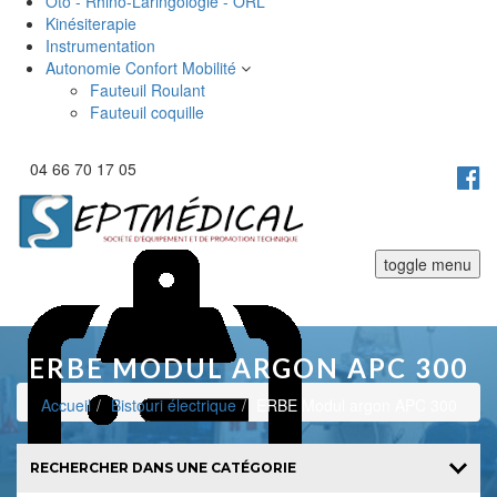
Oto - Rhino-Laringologie - ORL
Kinésiterapie
Instrumentation
Autonomie Confort Mobilité
Fauteuil Roulant
Fauteuil coquille
04 66 70 17 05
toggle menu
ERBE MODUL ARGON APC 300
Accueil
Bistouri électrique
ERBE Modul argon APC 300