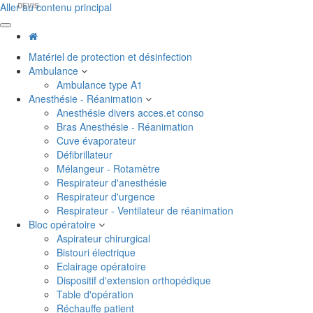
Aller au contenu principal
DEVIS
Matériel de protection et désinfection
Ambulance
Ambulance type A1
Anesthésie - Réanimation
Anesthésie divers acces.et conso
Bras Anesthésie - Réanimation
Cuve évaporateur
Défibrillateur
Mélangeur - Rotamètre
Respirateur d'anesthésie
Respirateur d'urgence
Respirateur - Ventilateur de réanimation
Bloc opératoire
Aspirateur chirurgical
Bistouri électrique
Eclairage opératoire
Dispositif d'extension orthopédique
Table d'opération
Réchauffe patient