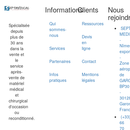
Informations
Clients
Nous
rejoind
Qui
Ressources
Spécialisée
SEP
sommes-
depuis
MEDI
nous
Devis
plus de
-
en
30 ans
Nîme
Services
ligne
dans la
expor
vente et
-
le
Partenaires
Contact
Zone
service
aérop
après-
Infos
Mentions
de
vente de
pratiques
légales
GAR
matériel
BP30
médical
-
et
3012
chirurgical
Garo
d'occasion
Fran
ou
(+33
reconditionné.
66
70