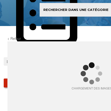
< Retour
0
item(s)
Pieces détachées
Produits
CHARGEMENT DES IMAGE
Qui sommes-nous
Services