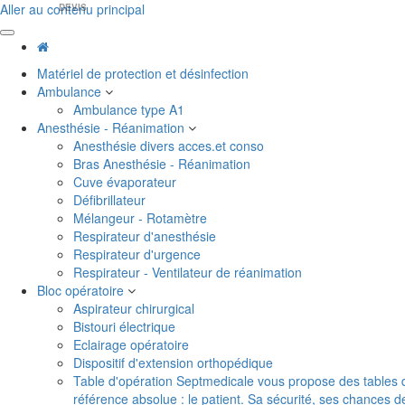
Aller au contenu principal
DEVIS
Matériel de protection et désinfection
Ambulance
Ambulance type A1
Anesthésie - Réanimation
Anesthésie divers acces.et conso
Bras Anesthésie - Réanimation
Cuve évaporateur
Défibrillateur
Mélangeur - Rotamètre
Respirateur d'anesthésie
Respirateur d'urgence
Respirateur - Ventilateur de réanimation
Bloc opératoire
Aspirateur chirurgical
Bistouri électrique
Eclairage opératoire
Dispositif d'extension orthopédique
Table d'opération
Septmedicale vous propose des tables d'o
référence absolue : le patient. Sa sécurité, ses chances 