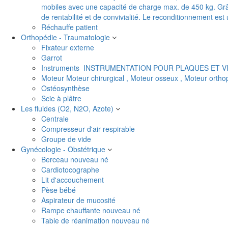
mobiles avec une capacité de charge max. de 450 kg. Grâc
de rentabilité et de convivialité. Le reconditionnement es
Réchauffe patient
Orthopédie - Traumatologie
Fixateur externe
Garrot
Instruments
INSTRUMENTATION POUR PLAQUES ET V
Moteur
Moteur chirurgical , Moteur osseux , Moteur orth
Ostéosynthèse
Scie à plâtre
Les fluides (O2, N2O, Azote)
Centrale
Compresseur d'air respirable
Groupe de vide
Gynécologie - Obstétrique
Berceau nouveau né
Cardiotocographe
Lit d'accouchement
Pèse bébé
Aspirateur de mucosité
Rampe chauffante nouveau né
Table de réanimation nouveau né