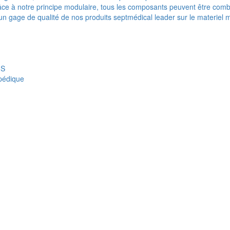
e à notre principe modulaire, tous les composants peuvent être combi
t un gage de qualité de nos produits septmédical leader sur le materiel 
IS
opédique