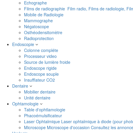
Echographe
Films de radiographie
Film radio, Films de radiologie, Fi
Mobile de Radiologie
Mammographe
Négatoscope
Osthéodensitomètre
Radioprotection
Endoscopie
Colonne compléte
Processeur video
Source de lumière froide
Endoscope rigide
Endoscope souple
Insufflateur CO2
Dentaire
Mobilier dentaire
Unité dentaire
Ophtamologie
Table d'ophtlamologie
Phacoémulsificateur
Laser Ophtalmique
Laser ophtalmique à diode (pour phot
Microscope
Microscope d'occasion Consultez les annonces 