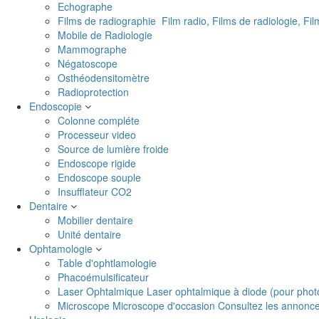
Echographe
Films de radiographie
Film radio, Films de radiologie, Fi
Mobile de Radiologie
Mammographe
Négatoscope
Osthéodensitomètre
Radioprotection
Endoscopie
Colonne compléte
Processeur video
Source de lumière froide
Endoscope rigide
Endoscope souple
Insufflateur CO2
Dentaire
Mobilier dentaire
Unité dentaire
Ophtamologie
Table d'ophtlamologie
Phacoémulsificateur
Laser Ophtalmique
Laser ophtalmique à diode (pour phot
Microscope
Microscope d'occasion Consultez les annonces 