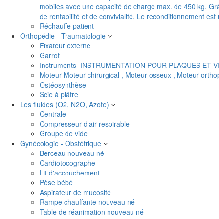
mobiles avec une capacité de charge max. de 450 kg. Grâc
de rentabilité et de convivialité. Le reconditionnement es
Réchauffe patient
Orthopédie - Traumatologie
Fixateur externe
Garrot
Instruments
INSTRUMENTATION POUR PLAQUES ET V
Moteur
Moteur chirurgical , Moteur osseux , Moteur orth
Ostéosynthèse
Scie à plâtre
Les fluides (O2, N2O, Azote)
Centrale
Compresseur d'air respirable
Groupe de vide
Gynécologie - Obstétrique
Berceau nouveau né
Cardiotocographe
Lit d'accouchement
Pèse bébé
Aspirateur de mucosité
Rampe chauffante nouveau né
Table de réanimation nouveau né