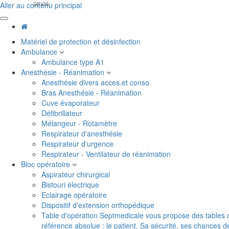
Aller au contenu principal
DEVIS
Matériel de protection et désinfection
Ambulance
Ambulance type A1
Anesthésie - Réanimation
Anesthésie divers acces.et conso
Bras Anesthésie - Réanimation
Cuve évaporateur
Défibrillateur
Mélangeur - Rotamètre
Respirateur d'anesthésie
Respirateur d'urgence
Respirateur - Ventilateur de réanimation
Bloc opératoire
Aspirateur chirurgical
Bistouri électrique
Eclairage opératoire
Dispositif d'extension orthopédique
Table d'opération
Septmedicale vous propose des tables d'o
référence absolue : le patient. Sa sécurité, ses chances 