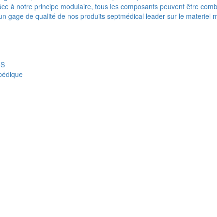
e à notre principe modulaire, tous les composants peuvent être combi
t un gage de qualité de nos produits septmédical leader sur le materiel 
IS
opédique