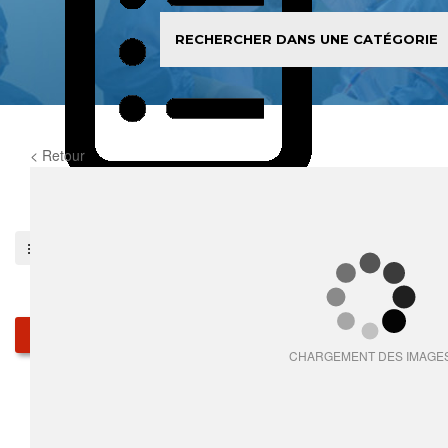
< Retour
0
item(s)
Pieces détachées
Produits
CHARGEMENT DES IMAGE
Qui sommes-nous
Services