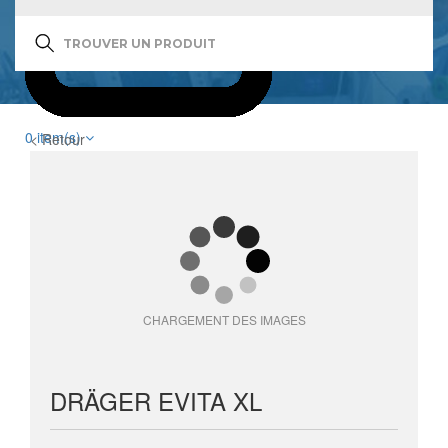
0
item(s)
< Retour
CHARGEMENT DES IMAGES
DRÄGER EVITA XL