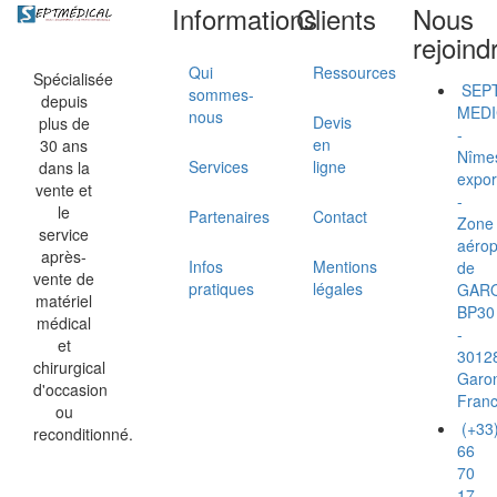
Informations
Clients
Nous
rejoind
Qui
Ressources
Spécialisée
SEP
sommes-
depuis
MEDI
nous
Devis
plus de
-
en
30 ans
Nîme
Services
ligne
dans la
expor
vente et
-
le
Partenaires
Contact
Zone
service
aérop
après-
Infos
Mentions
de
vente de
pratiques
légales
GAR
matériel
BP30
médical
-
et
3012
chirurgical
Garo
d'occasion
Fran
ou
(+33
reconditionné.
66
70
17