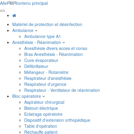
Aller au contenu principal
DEVIS
Matériel de protection et désinfection
Ambulance
Ambulance type A1
Anesthésie - Réanimation
Anesthésie divers acces.et conso
Bras Anesthésie - Réanimation
Cuve évaporateur
Défibrillateur
Mélangeur - Rotamètre
Respirateur d'anesthésie
Respirateur d'urgence
Respirateur - Ventilateur de réanimation
Bloc opératoire
Aspirateur chirurgical
Bistouri électrique
Eclairage opératoire
Dispositif d'extension orthopédique
Table d'opération
Réchauffe patient