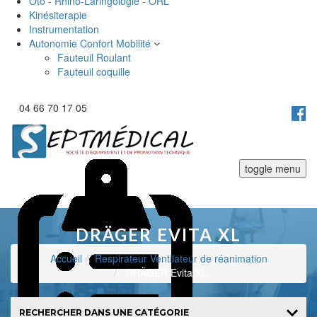
Oto - Rhino-Laringologie - ORL
Kinésiterapie
Instrumentation
Autonomie Confort Mobilité
Fauteuil Roulant
Fauteuil coquille
04 66 70 17 05
toggle menu
DRÄGER EVITA XL
Accueil
Respirateur Ventilateur de réanimation
DRÄGER Evita XL