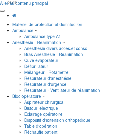
Aller au contenu principal
DEVIS
Matériel de protection et désinfection
Ambulance
Ambulance type A1
Anesthésie - Réanimation
Anesthésie divers acces.et conso
Bras Anesthésie - Réanimation
Cuve évaporateur
Défibrillateur
Mélangeur - Rotamètre
Respirateur d'anesthésie
Respirateur d'urgence
Respirateur - Ventilateur de réanimation
Bloc opératoire
Aspirateur chirurgical
Bistouri électrique
Eclairage opératoire
Dispositif d'extension orthopédique
Table d'opération
Réchauffe patient