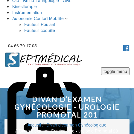
Oto - Rhino-Laringologie - ORL
Kinésiterapie
Instrumentation
Autonomie Confort Mobilité
Fauteuil Roulant
Fauteuil coquille
04 66 70 17 05
toggle menu
DIVAN D’EXAMEN
GYNÉCOLOGIE - UROLOGIE
PROMOTAL 201
Accueil
Divan d'examen Gynécologique
Divan d’examen Gynécologie - urologie Promotal 201