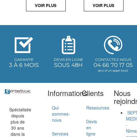
VOIR PLUS
VOIR PLUS
GARANTIE
DEVIS EN LIGNE
CONTACTEZ-NOUS
3 À 6 MOIS
SOUS 48H
04 66 70 17 05
(prix d'un appel local)
Informations
Clients
Nous
rejoind
Qui
Ressources
Spécialisée
SEP
sommes-
depuis
MEDI
nous
Devis
plus de
-
en
30 ans
Nîme
Services
ligne
dans la