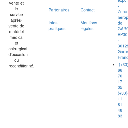
expor
vente et
-
le
Partenaires
Contact
Zone
service
aérop
après-
Infos
Mentions
de
vente de
pratiques
légales
GAR
matériel
BP30
médical
-
et
3012
chirurgical
Garo
d'occasion
Fran
ou
(+33
reconditionné.
66
70
17
05
(+33)
11
81
48
83