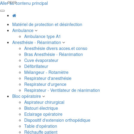
Aller au contenu principal
DEVIS
Matériel de protection et désinfection
Ambulance
Ambulance type A1
Anesthésie - Réanimation
Anesthésie divers acces.et conso
Bras Anesthésie - Réanimation
Cuve évaporateur
Défibrillateur
Mélangeur - Rotamètre
Respirateur d'anesthésie
Respirateur d'urgence
Respirateur - Ventilateur de réanimation
Bloc opératoire
Aspirateur chirurgical
Bistouri électrique
Eclairage opératoire
Dispositif d'extension orthopédique
Table d'opération
Réchauffe patient