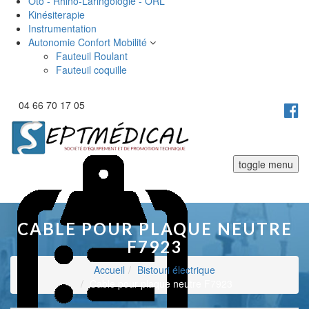
Oto - Rhino-Laringologie - ORL
Kinésiterapie
Instrumentation
Autonomie Confort Mobilité
Fauteuil Roulant
Fauteuil coquille
04 66 70 17 05
toggle menu
CABLE POUR PLAQUE NEUTRE
F7923
Accueil
Bistouri électrique
Cable pour plaque neutre F7923