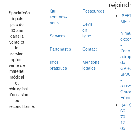
rejoind
Qui
Ressources
Spécialisée
SEP
sommes-
depuis
MEDI
nous
Devis
plus de
-
en
30 ans
Nîme
Services
ligne
dans la
expor
vente et
-
le
Partenaires
Contact
Zone
service
aérop
après-
Infos
Mentions
de
vente de
pratiques
légales
GAR
matériel
BP30
médical
-
et
3012
chirurgical
Garo
d'occasion
Fran
ou
(+33
reconditionné.
66
70
17
05