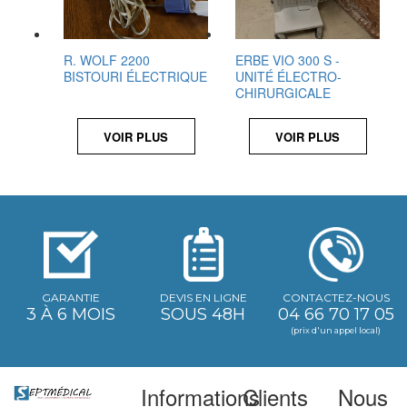
R. WOLF 2200
ERBE VIO 300 S -
BISTOURI ÉLECTRIQUE
UNITÉ ÉLECTRO-
CHIRURGICALE
VOIR PLUS
VOIR PLUS
GARANTIE
DEVIS EN LIGNE
CONTACTEZ-NOUS
3 À 6 MOIS
SOUS 48H
04 66 70 17 05
(prix d'un appel local)
Informations
Clients
Nous