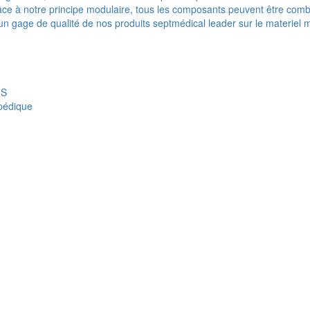
e à notre principe modulaire, tous les composants peuvent être combi
t un gage de qualité de nos produits septmédical leader sur le materiel 
IS
opédique