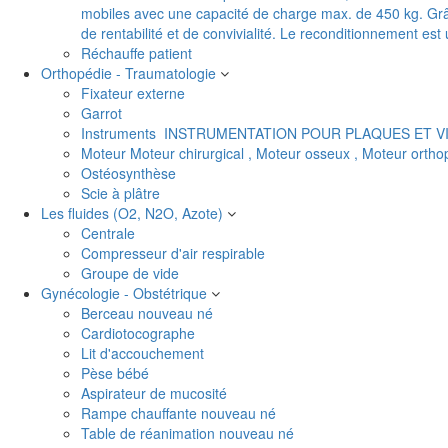
mobiles avec une capacité de charge max. de 450 kg. Grâc
de rentabilité et de convivialité. Le reconditionnement es
Réchauffe patient
Orthopédie - Traumatologie
Fixateur externe
Garrot
Instruments
INSTRUMENTATION POUR PLAQUES ET V
Moteur
Moteur chirurgical , Moteur osseux , Moteur orth
Ostéosynthèse
Scie à plâtre
Les fluides (O2, N2O, Azote)
Centrale
Compresseur d'air respirable
Groupe de vide
Gynécologie - Obstétrique
Berceau nouveau né
Cardiotocographe
Lit d'accouchement
Pèse bébé
Aspirateur de mucosité
Rampe chauffante nouveau né
Table de réanimation nouveau né