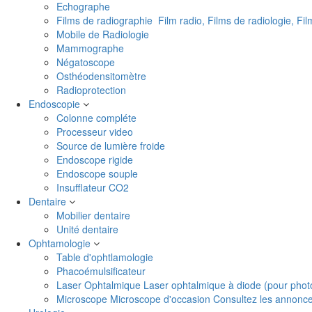
Echographe
Films de radiographie
Film radio, Films de radiologie, Fi
Mobile de Radiologie
Mammographe
Négatoscope
Osthéodensitomètre
Radioprotection
Endoscopie
Colonne compléte
Processeur video
Source de lumière froide
Endoscope rigide
Endoscope souple
Insufflateur CO2
Dentaire
Mobilier dentaire
Unité dentaire
Ophtamologie
Table d'ophtlamologie
Phacoémulsificateur
Laser Ophtalmique
Laser ophtalmique à diode (pour phot
Microscope
Microscope d'occasion Consultez les annonces 