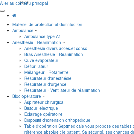
Aller au contenu principal
DEVIS
Matériel de protection et désinfection
Ambulance
Ambulance type A1
Anesthésie - Réanimation
Anesthésie divers acces.et conso
Bras Anesthésie - Réanimation
Cuve évaporateur
Défibrillateur
Mélangeur - Rotamètre
Respirateur d'anesthésie
Respirateur d'urgence
Respirateur - Ventilateur de réanimation
Bloc opératoire
Aspirateur chirurgical
Bistouri électrique
Eclairage opératoire
Dispositif d'extension orthopédique
Table d'opération
Septmedicale vous propose des tables d'o
référence absolue : le patient. Sa sécurité, ses chances 