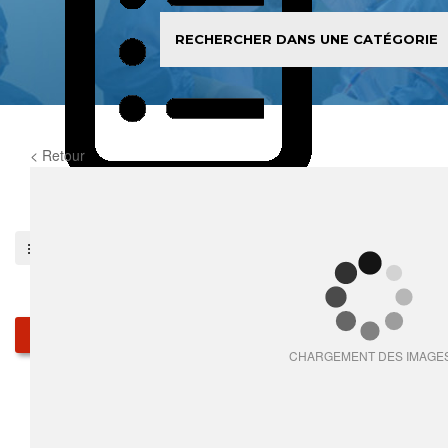
< Retour
0
item(s)
Pieces détachées
Produits
CHARGEMENT DES IMAGE
Qui sommes-nous
Services